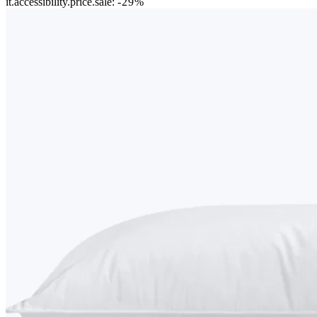
it.accessibility.price.sale:
-29%