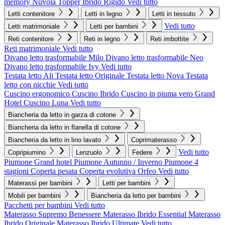
memory Nuvola
Topper Ibrido Rigido
Vedi tutto
Letti contenitore
Letti in legno
Letti in tessuto
Vedi tutto
Letti matrimoniale
Letti per bambini
Reti contenitore
Reti in legno
Reti imbottite
Reti matrimoniale
Vedi tutto
Divano letto trasformabile Milo
Divano letto trasformabile Neo
Divano letto trasformabile Ivy
Vedi tutto
Testata letto Ali
Testata letto Originale
Testata letto Nova
Testata
letto con nicchie
Vedi tutto
Cuscino ergonomico
Cuscino Ibrido
Cuscino in piuma vero Grand
Hotel
Cuscino Luna
Vedi tutto
Biancheria da letto in garza di cotone
Biancheria da letto in flanella di cotone
Biancheria da letto in lino lavato
Coprimaterasso
Vedi tutto
Copripiumino
Lenzuolo
Federe
Piumone Grand hotel
Piumone Autunno / Inverno
Piumone 4
stagioni
Coperta pesata
Coperta evolutiva Orfeo
Vedi tutto
Materassi per bambini
Letti per bambini
Mobili per bambini
Biancheria da letto per bambini
Pacchetti per bambini
Vedi tutto
Materasso Supremo Benessere
Materasso Ibrido Essential
Materasso
Ibrido Originale
Materasso Ibrido Ultimate
Vedi tutto