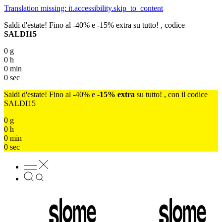
Translation missing: it.accessibility.skip_to_content
Saldi d'estate! Fino al -40% e -15% extra su tutto! , codice
SALDI15
0
g
0
h
0
min
0
sec
Saldi d'estate! Fino al -40% e
-15% extra
su tutto! , con il codice
SALDI15
0
g
0
h
0
min
0
sec