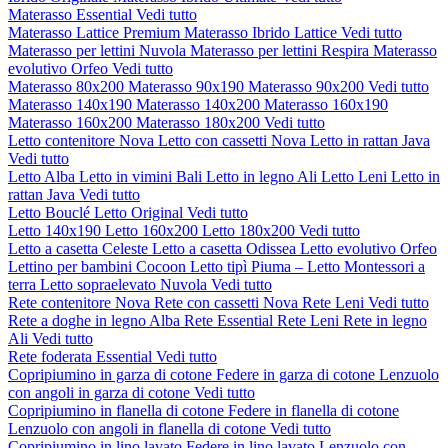
Materasso Essential
Vedi tutto
Materasso Lattice Premium
Materasso Ibrido Lattice
Vedi tutto
Materasso per lettini Nuvola
Materasso per lettini Respira
Materasso
evolutivo Orfeo
Vedi tutto
Materasso 80x200
Materasso 90x190
Materasso 90x200
Vedi tutto
Materasso 140x190
Materasso 140x200
Materasso 160x190
Materasso 160x200
Materasso 180x200
Vedi tutto
Letto contenitore Nova
Letto con cassetti Nova
Letto in rattan Java
Vedi tutto
Letto Alba
Letto in vimini Bali
Letto in legno Ali
Letto Leni
Letto in
rattan Java
Vedi tutto
Letto Bouclé
Letto Original
Vedi tutto
Letto 140x190
Letto 160x200
Letto 180x200
Vedi tutto
Letto a casetta Celeste
Letto a casetta Odissea
Letto evolutivo Orfeo
Lettino per bambini Cocoon
Letto tipì Piuma – Letto Montessori a
terra
Letto sopraelevato Nuvola
Vedi tutto
Rete contenitore Nova
Rete con cassetti Nova
Rete Leni
Vedi tutto
Rete a doghe in legno Alba
Rete Essential
Rete Leni
Rete in legno
Ali
Vedi tutto
Rete foderata Essential
Vedi tutto
Copripiumino in garza di cotone
Federe in garza di cotone
Lenzuolo
con angoli in garza di cotone
Vedi tutto
Copripiumino in flanella di cotone
Federe in flanella di cotone
Lenzuolo con angoli in flanella di cotone
Vedi tutto
Copripiumino in lino lavato
Federe in lino lavato
Lenzuolo con