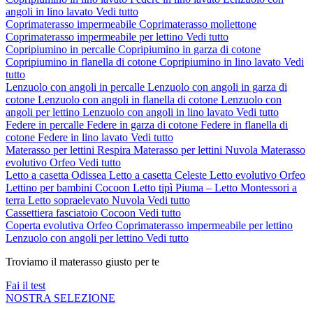
angoli in lino lavato
Vedi tutto
Coprimaterasso impermeabile
Coprimaterasso mollettone
Coprimaterasso impermeabile per lettino
Vedi tutto
Copripiumino in percalle
Copripiumino in garza di cotone
Copripiumino in flanella di cotone
Copripiumino in lino lavato
Vedi
tutto
Lenzuolo con angoli in percalle
Lenzuolo con angoli in garza di
cotone
Lenzuolo con angoli in flanella di cotone
Lenzuolo con
angoli per lettino
Lenzuolo con angoli in lino lavato
Vedi tutto
Federe in percalle
Federe in garza di cotone
Federe in flanella di
cotone
Federe in lino lavato
Vedi tutto
Materasso per lettini Respira
Materasso per lettini Nuvola
Materasso
evolutivo Orfeo
Vedi tutto
Letto a casetta Odissea
Letto a casetta Celeste
Letto evolutivo Orfeo
Lettino per bambini Cocoon
Letto tipì Piuma – Letto Montessori a
terra
Letto sopraelevato Nuvola
Vedi tutto
Cassettiera fasciatoio Cocoon
Vedi tutto
Coperta evolutiva Orfeo
Coprimaterasso impermeabile per lettino
Lenzuolo con angoli per lettino
Vedi tutto
Troviamo il materasso giusto per te
Fai il test
NOSTRA SELEZIONE