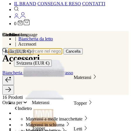
IL BRAND
CONSEGNA E RESO
CONTATTI
0
…
Localizations
Choose a language
Ricerca
Carrello
Biancheria da letto
Accessori
Italia (EUR €)
Cancella
Accessori
Svizzera (EUR €)
Biancheria da letto
Proteggi-materasso
Materassi
16 Prodotti
Ordina per
Materassi
Topper
Indietro
In primo piano
Best seller
Materassi a molle insacchettate
In ordine alfabetico, A-Z
Materassi in schiuma
Topper
Letti
In ordine alfabetico, Z-A
Materassi in lattice