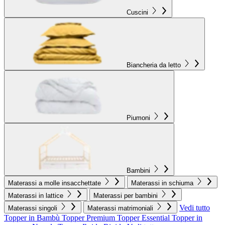
Cuscini
Biancheria da letto
Piumoni
Bambini
Materassi a molle insacchettate
Materassi in schiuma
Materassi in lattice
Materassi per bambini
Vedi tutto
Materassi singoli
Materassi matrimoniali
Topper in Bambù
Topper Premium
Topper Essential
Topper in