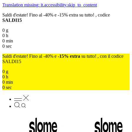
Translation missing: it.accessibility.skip_to_content
Saldi d'estate! Fino al -40% e -15% extra su tutto! , codice
SALDI15
0
g
0
h
0
min
0
sec
Saldi d'estate! Fino al -40% e
-15% extra
su tutto! , con il codice
SALDI15
0
g
0
h
0
min
0
sec