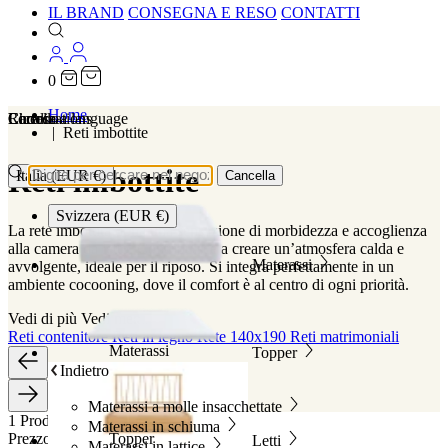
IL BRAND
CONSEGNA E RESO
CONTATTI
0
Home
Localizations
Choose a language
Ricerca
Carrello
Reti imbottite
Reti imbottite
Italia (EUR €)
Cancella
Svizzera (EUR €)
La rete imbottita dona una sensazione di morbidezza e accoglienza
alla camera da letto. Contribuisce a creare un’atmosfera calda e
Materassi
avvolgente, ideale per il riposo. Si integra perfettamente in un
ambiente cocooning, dove il comfort è al centro di ogni priorità.
Vedi di più
Vedi meno
Reti contenitore
Reti in legno
Rete 140x190
Reti matrimoniali
Materassi
Topper
Indietro
Materassi a molle insacchettate
1 Prodotto
Materassi in schiuma
Prezzo
Topper
Letti
Materassi in lattice