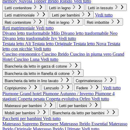
memory Nuvola
Topper Ibrido Rigido
Vedi tutto
Letti contenitore
Letti in legno
Letti in tessuto
Vedi tutto
Letti matrimoniale
Letti per bambini
Reti contenitore
Reti in legno
Reti imbottite
Reti matrimoniale
Vedi tutto
Divano letto trasformabile Milo
Divano letto trasformabile Neo
Divano letto trasformabile Ivy
Vedi tutto
Testata letto Ali
Testata letto Originale
Testata letto Nova
Testata
letto con nicchie
Vedi tutto
Cuscino ergonomico
Cuscino Ibrido
Cuscino in piuma vero Grand
Hotel
Cuscino Luna
Vedi tutto
Biancheria da letto in garza di cotone
Biancheria da letto in flanella di cotone
Biancheria da letto in lino lavato
Coprimaterasso
Vedi tutto
Copripiumino
Lenzuolo
Federe
Piumone Grand hotel
Piumone Autunno / Inverno
Piumone 4
stagioni
Coperta pesata
Coperta evolutiva Orfeo
Vedi tutto
Materassi per bambini
Letti per bambini
Mobili per bambini
Biancheria da letto per bambini
Pacchetti per bambini
Vedi tutto
Materasso Supremo Benessere
Materasso Ibrido Essential
Materasso
Ibrido Originale
Materasso Ibrido Ultimate
Vedi tutto