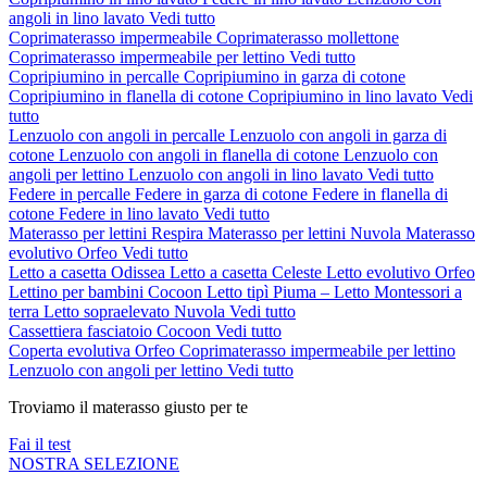
angoli in lino lavato
Vedi tutto
Coprimaterasso impermeabile
Coprimaterasso mollettone
Coprimaterasso impermeabile per lettino
Vedi tutto
Copripiumino in percalle
Copripiumino in garza di cotone
Copripiumino in flanella di cotone
Copripiumino in lino lavato
Vedi
tutto
Lenzuolo con angoli in percalle
Lenzuolo con angoli in garza di
cotone
Lenzuolo con angoli in flanella di cotone
Lenzuolo con
angoli per lettino
Lenzuolo con angoli in lino lavato
Vedi tutto
Federe in percalle
Federe in garza di cotone
Federe in flanella di
cotone
Federe in lino lavato
Vedi tutto
Materasso per lettini Respira
Materasso per lettini Nuvola
Materasso
evolutivo Orfeo
Vedi tutto
Letto a casetta Odissea
Letto a casetta Celeste
Letto evolutivo Orfeo
Lettino per bambini Cocoon
Letto tipì Piuma – Letto Montessori a
terra
Letto sopraelevato Nuvola
Vedi tutto
Cassettiera fasciatoio Cocoon
Vedi tutto
Coperta evolutiva Orfeo
Coprimaterasso impermeabile per lettino
Lenzuolo con angoli per lettino
Vedi tutto
Troviamo il materasso giusto per te
Fai il test
NOSTRA SELEZIONE