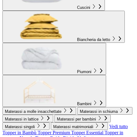
Cuscini
Biancheria da letto
Piumoni
Bambini
Materassi a molle insacchettate
Materassi in schiuma
Materassi in lattice
Materassi per bambini
Vedi tutto
Materassi singoli
Materassi matrimoniali
Topper in Bambù
Topper Premium
Topper Essential
Topper in