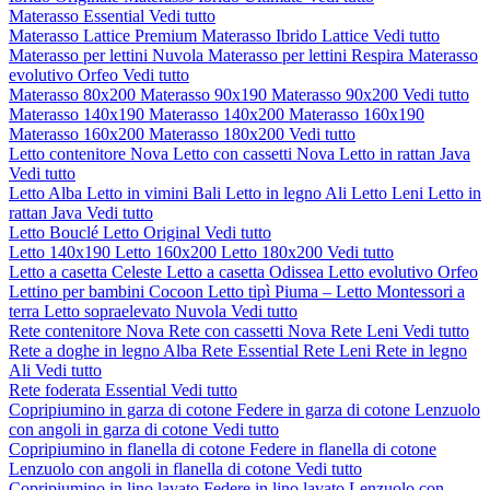
Materasso Essential
Vedi tutto
Materasso Lattice Premium
Materasso Ibrido Lattice
Vedi tutto
Materasso per lettini Nuvola
Materasso per lettini Respira
Materasso
evolutivo Orfeo
Vedi tutto
Materasso 80x200
Materasso 90x190
Materasso 90x200
Vedi tutto
Materasso 140x190
Materasso 140x200
Materasso 160x190
Materasso 160x200
Materasso 180x200
Vedi tutto
Letto contenitore Nova
Letto con cassetti Nova
Letto in rattan Java
Vedi tutto
Letto Alba
Letto in vimini Bali
Letto in legno Ali
Letto Leni
Letto in
rattan Java
Vedi tutto
Letto Bouclé
Letto Original
Vedi tutto
Letto 140x190
Letto 160x200
Letto 180x200
Vedi tutto
Letto a casetta Celeste
Letto a casetta Odissea
Letto evolutivo Orfeo
Lettino per bambini Cocoon
Letto tipì Piuma – Letto Montessori a
terra
Letto sopraelevato Nuvola
Vedi tutto
Rete contenitore Nova
Rete con cassetti Nova
Rete Leni
Vedi tutto
Rete a doghe in legno Alba
Rete Essential
Rete Leni
Rete in legno
Ali
Vedi tutto
Rete foderata Essential
Vedi tutto
Copripiumino in garza di cotone
Federe in garza di cotone
Lenzuolo
con angoli in garza di cotone
Vedi tutto
Copripiumino in flanella di cotone
Federe in flanella di cotone
Lenzuolo con angoli in flanella di cotone
Vedi tutto
Copripiumino in lino lavato
Federe in lino lavato
Lenzuolo con