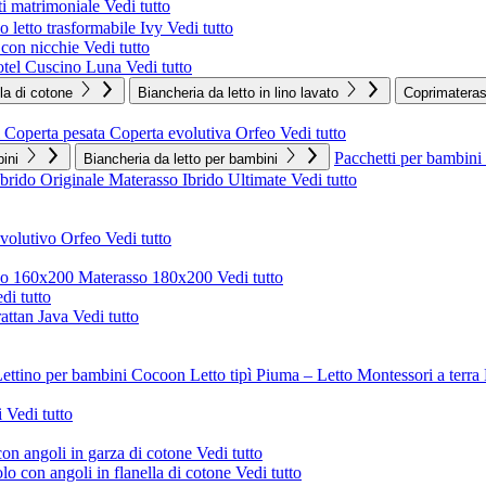
i matrimoniale
Vedi tutto
 letto trasformabile Ivy
Vedi tutto
o con nicchie
Vedi tutto
tel
Cuscino Luna
Vedi tutto
lla di cotone
Biancheria da letto in lino lavato
Coprimatera
Coperta pesata
Coperta evolutiva Orfeo
Vedi tutto
Pacchetti per bambini
ini
Biancheria da letto per bambini
Ibrido Originale
Materasso Ibrido Ultimate
Vedi tutto
evolutivo Orfeo
Vedi tutto
so 160x200
Materasso 180x200
Vedi tutto
di tutto
rattan Java
Vedi tutto
ettino per bambini Cocoon
Letto tipì Piuma – Letto Montessori a terra
i
Vedi tutto
on angoli in garza di cotone
Vedi tutto
o con angoli in flanella di cotone
Vedi tutto