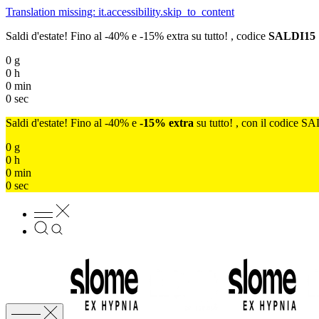
Translation missing: it.accessibility.skip_to_content
Saldi d'estate! Fino al -40% e -15% extra su tutto! , codice
SALDI15
0
g
0
h
0
min
0
sec
Saldi d'estate! Fino al -40% e
-15% extra
su tutto! , con il codice S
0
g
0
h
0
min
0
sec