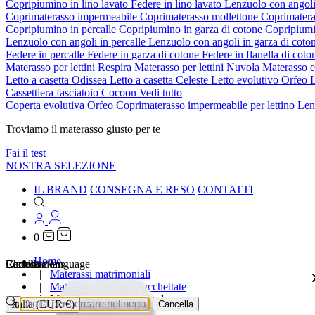
Copripiumino in lino lavato
Federe in lino lavato
Lenzuolo con angoli
Coprimaterasso impermeabile
Coprimaterasso mollettone
Coprimatera
Copripiumino in percalle
Copripiumino in garza di cotone
Copripiumi
Lenzuolo con angoli in percalle
Lenzuolo con angoli in garza di coto
Federe in percalle
Federe in garza di cotone
Federe in flanella di cot
Materasso per lettini Respira
Materasso per lettini Nuvola
Materasso 
Letto a casetta Odissea
Letto a casetta Celeste
Letto evolutivo Orfeo
L
Cassettiera fasciatoio Cocoon
Vedi tutto
Coperta evolutiva Orfeo
Coprimaterasso impermeabile per lettino
Len
Troviamo il materasso giusto per te
Fai il test
NOSTRA SELEZIONE
IL BRAND
CONSEGNA E RESO
CONTATTI
0
Home
Localizations
Choose a language
Ricerca
Carrello
Materassi matrimoniali
Materassi a molle insacchettate
Materasso Ibrido Originale
Italia (EUR €)
Cancella