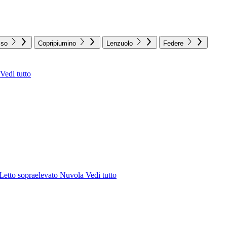
sso
Copripiumino
Lenzuolo
Federe
Vedi tutto
Letto sopraelevato Nuvola
Vedi tutto