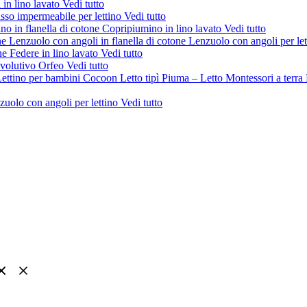
 in lino lavato
Vedi tutto
sso impermeabile per lettino
Vedi tutto
no in flanella di cotone
Copripiumino in lino lavato
Vedi tutto
ne
Lenzuolo con angoli in flanella di cotone
Lenzuolo con angoli per le
one
Federe in lino lavato
Vedi tutto
evolutivo Orfeo
Vedi tutto
ettino per bambini Cocoon
Letto tipì Piuma – Letto Montessori a terra
zuolo con angoli per lettino
Vedi tutto