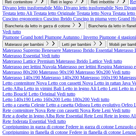
Ret
Reti contenitore
Reti in legno
Reti imbottite
Divano letto trasformabile Milo
Divano letto trasformabile Neo
Divano
Testata letto Ali
Testata letto Originale
Testata letto Nova
Testata lett
Cuscino ergonomico
Cuscino Ibrido
Cuscino in piuma vero Grand Ho
Biancheria da letto in garza di cotone
Biancheria da letto in flane
Vedi tutto
Piumone Grand hotel
Piumone Autunno / Inverno
Piumone 4 stagioni
Materassi per bambini
Letti per bambini
Mobili per bamb
Materasso Supremo Benessere
Materasso Ibrido Essential
Materasso 
Materasso Essential
Vedi tutto
Materasso Lattice Premium
Materasso Ibrido Lattice
Vedi tutto
Materasso per lettini Nuvola
Materasso per lettini Respira
Materasso 
Materasso 80x200
Materasso 90x190
Materasso 90x200
Vedi tutto
Materasso 140x190
Materasso 140x200
Materasso 160x190
Materas
Letto contenitore Nova
Letto con cassetti Nova
Letto in rattan Java
Ve
Letto Alba
Letto in vimini Bali
Letto in legno Ali
Letto Leni
Letto in 
Letto Bouclé
Letto Original
Vedi tutto
Letto 140x190
Letto 160x200
Letto 180x200
Vedi tutto
Letto a casetta Celeste
Letto a casetta Odissea
Letto evolutivo Orfeo
L
Rete contenitore Nova
Rete con cassetti Nova
Rete Leni
Vedi tutto
Rete a doghe in legno Alba
Rete Essential
Rete Leni
Rete in legno Al
Rete foderata Essential
Vedi tutto
Copripiumino in garza di cotone
Federe in garza di cotone
Lenzuolo c
Copripiumino in flanella di cotone
Federe in flanella di cotone
Lenzuol