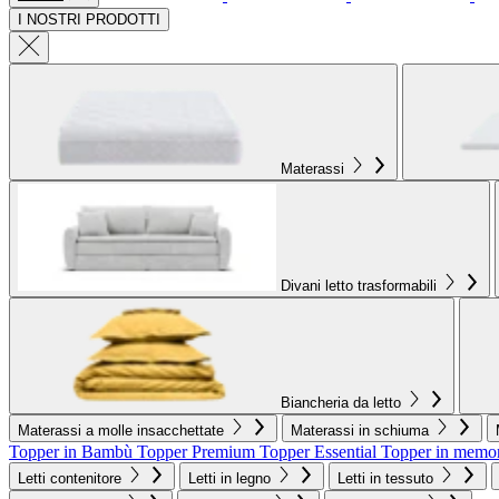
I NOSTRI PRODOTTI
Materassi
Divani letto trasformabili
Biancheria da letto
Materassi a molle insacchettate
Materassi in schiuma
Topper in Bambù
Topper Premium
Topper Essential
Topper in memo
Letti contenitore
Letti in legno
Letti in tessuto