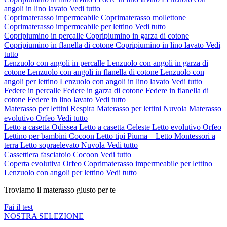
angoli in lino lavato
Vedi tutto
Coprimaterasso impermeabile
Coprimaterasso mollettone
Coprimaterasso impermeabile per lettino
Vedi tutto
Copripiumino in percalle
Copripiumino in garza di cotone
Copripiumino in flanella di cotone
Copripiumino in lino lavato
Vedi
tutto
Lenzuolo con angoli in percalle
Lenzuolo con angoli in garza di
cotone
Lenzuolo con angoli in flanella di cotone
Lenzuolo con
angoli per lettino
Lenzuolo con angoli in lino lavato
Vedi tutto
Federe in percalle
Federe in garza di cotone
Federe in flanella di
cotone
Federe in lino lavato
Vedi tutto
Materasso per lettini Respira
Materasso per lettini Nuvola
Materasso
evolutivo Orfeo
Vedi tutto
Letto a casetta Odissea
Letto a casetta Celeste
Letto evolutivo Orfeo
Lettino per bambini Cocoon
Letto tipì Piuma – Letto Montessori a
terra
Letto sopraelevato Nuvola
Vedi tutto
Cassettiera fasciatoio Cocoon
Vedi tutto
Coperta evolutiva Orfeo
Coprimaterasso impermeabile per lettino
Lenzuolo con angoli per lettino
Vedi tutto
Troviamo il materasso giusto per te
Fai il test
NOSTRA SELEZIONE