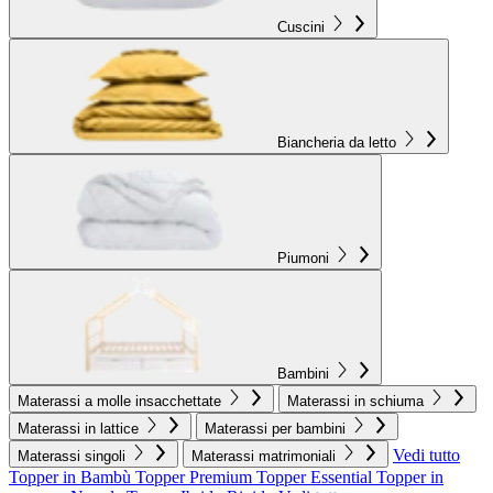
Cuscini
Biancheria da letto
Piumoni
Bambini
Materassi a molle insacchettate
Materassi in schiuma
Materassi in lattice
Materassi per bambini
Vedi tutto
Materassi singoli
Materassi matrimoniali
Topper in Bambù
Topper Premium
Topper Essential
Topper in