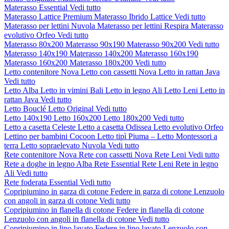
Materasso Essential
Vedi tutto
Materasso Lattice Premium
Materasso Ibrido Lattice
Vedi tutto
Materasso per lettini Nuvola
Materasso per lettini Respira
Materasso
evolutivo Orfeo
Vedi tutto
Materasso 80x200
Materasso 90x190
Materasso 90x200
Vedi tutto
Materasso 140x190
Materasso 140x200
Materasso 160x190
Materasso 160x200
Materasso 180x200
Vedi tutto
Letto contenitore Nova
Letto con cassetti Nova
Letto in rattan Java
Vedi tutto
Letto Alba
Letto in vimini Bali
Letto in legno Ali
Letto Leni
Letto in
rattan Java
Vedi tutto
Letto Bouclé
Letto Original
Vedi tutto
Letto 140x190
Letto 160x200
Letto 180x200
Vedi tutto
Letto a casetta Celeste
Letto a casetta Odissea
Letto evolutivo Orfeo
Lettino per bambini Cocoon
Letto tipì Piuma – Letto Montessori a
terra
Letto sopraelevato Nuvola
Vedi tutto
Rete contenitore Nova
Rete con cassetti Nova
Rete Leni
Vedi tutto
Rete a doghe in legno Alba
Rete Essential
Rete Leni
Rete in legno
Ali
Vedi tutto
Rete foderata Essential
Vedi tutto
Copripiumino in garza di cotone
Federe in garza di cotone
Lenzuolo
con angoli in garza di cotone
Vedi tutto
Copripiumino in flanella di cotone
Federe in flanella di cotone
Lenzuolo con angoli in flanella di cotone
Vedi tutto
Copripiumino in lino lavato
Federe in lino lavato
Lenzuolo con