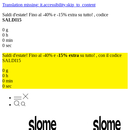
Translation missing: it.accessibility.skip_to_content
Saldi d'estate! Fino al -40% e -15% extra su tutto! , codice
SALDI15
0
g
0
h
0
min
0
sec
Saldi d'estate! Fino al -40% e
-15% extra
su tutto! , con il codice
SALDI15
0
g
0
h
0
min
0
sec