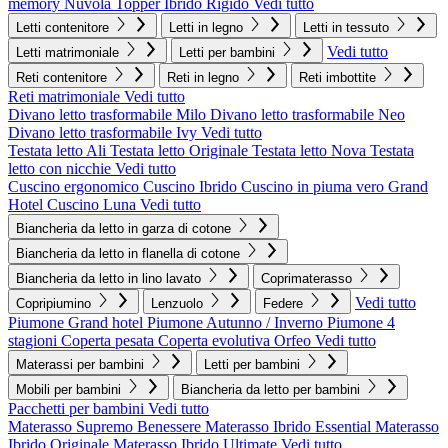
memory Nuvola
Topper Ibrido Rigido
Vedi tutto
Letti contenitore
Letti in legno
Letti in tessuto
Vedi tutto
Letti matrimoniale
Letti per bambini
Reti contenitore
Reti in legno
Reti imbottite
Reti matrimoniale
Vedi tutto
Divano letto trasformabile Milo
Divano letto trasformabile Neo
Divano letto trasformabile Ivy
Vedi tutto
Testata letto Ali
Testata letto Originale
Testata letto Nova
Testata
letto con nicchie
Vedi tutto
Cuscino ergonomico
Cuscino Ibrido
Cuscino in piuma vero Grand
Hotel
Cuscino Luna
Vedi tutto
Biancheria da letto in garza di cotone
Biancheria da letto in flanella di cotone
Biancheria da letto in lino lavato
Coprimaterasso
Vedi tutto
Copripiumino
Lenzuolo
Federe
Piumone Grand hotel
Piumone Autunno / Inverno
Piumone 4
stagioni
Coperta pesata
Coperta evolutiva Orfeo
Vedi tutto
Materassi per bambini
Letti per bambini
Mobili per bambini
Biancheria da letto per bambini
Pacchetti per bambini
Vedi tutto
Materasso Supremo Benessere
Materasso Ibrido Essential
Materasso
Ibrido Originale
Materasso Ibrido Ultimate
Vedi tutto