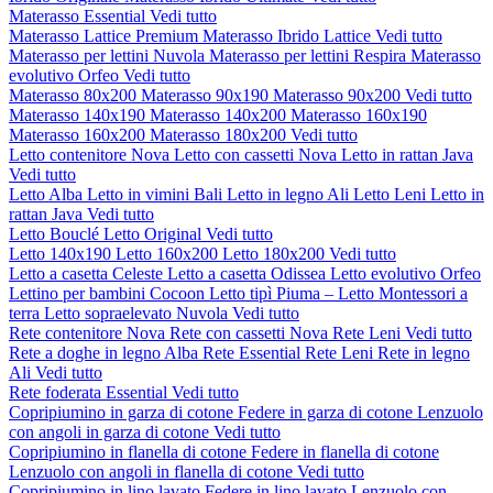
Materasso Essential
Vedi tutto
Materasso Lattice Premium
Materasso Ibrido Lattice
Vedi tutto
Materasso per lettini Nuvola
Materasso per lettini Respira
Materasso
evolutivo Orfeo
Vedi tutto
Materasso 80x200
Materasso 90x190
Materasso 90x200
Vedi tutto
Materasso 140x190
Materasso 140x200
Materasso 160x190
Materasso 160x200
Materasso 180x200
Vedi tutto
Letto contenitore Nova
Letto con cassetti Nova
Letto in rattan Java
Vedi tutto
Letto Alba
Letto in vimini Bali
Letto in legno Ali
Letto Leni
Letto in
rattan Java
Vedi tutto
Letto Bouclé
Letto Original
Vedi tutto
Letto 140x190
Letto 160x200
Letto 180x200
Vedi tutto
Letto a casetta Celeste
Letto a casetta Odissea
Letto evolutivo Orfeo
Lettino per bambini Cocoon
Letto tipì Piuma – Letto Montessori a
terra
Letto sopraelevato Nuvola
Vedi tutto
Rete contenitore Nova
Rete con cassetti Nova
Rete Leni
Vedi tutto
Rete a doghe in legno Alba
Rete Essential
Rete Leni
Rete in legno
Ali
Vedi tutto
Rete foderata Essential
Vedi tutto
Copripiumino in garza di cotone
Federe in garza di cotone
Lenzuolo
con angoli in garza di cotone
Vedi tutto
Copripiumino in flanella di cotone
Federe in flanella di cotone
Lenzuolo con angoli in flanella di cotone
Vedi tutto
Copripiumino in lino lavato
Federe in lino lavato
Lenzuolo con