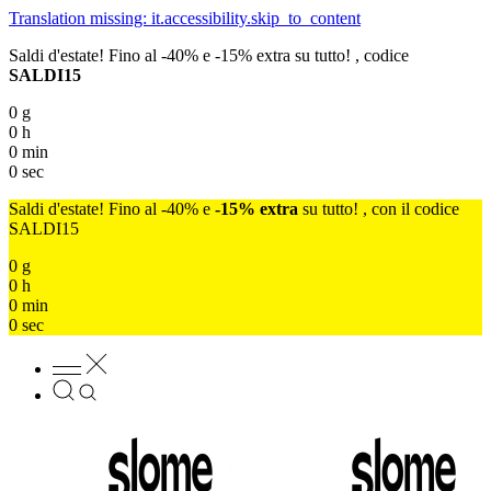
Translation missing: it.accessibility.skip_to_content
Saldi d'estate! Fino al -40% e -15% extra su tutto! , codice
SALDI15
0
g
0
h
0
min
0
sec
Saldi d'estate! Fino al -40% e
-15% extra
su tutto! , con il codice
SALDI15
0
g
0
h
0
min
0
sec