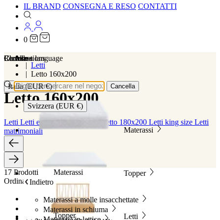
IL BRAND
CONSEGNA E RESO
CONTATTI
0
…
Localizations
Choose a language
Ricerca
Carrello
Letti
Letto 160x200
Italia (EUR €)
Cancella
Letto 160x200
Svizzera (EUR €)
Letti
Letti e reti
Letto 140x190
Letto 180x200
Letti king size
Letti
Materassi
matrimoniali
17 Prodotti
Materassi
Topper
Ordina per
Indietro
In primo piano
Materassi a molle insacchettate
Best seller
Materassi in schiuma
Topper
Letti
In ordine alfabetico, A-Z
Materassi in lattice