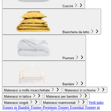
Cuscini
Biancheria da letto
Piumoni
Bambini
Materassi a molle insacchettate
Materassi in schiuma
Materassi in lattice
Materassi per bambini
Vedi tutto
Materassi singoli
Materassi matrimoniali
Topper in Bambù
Topper Premium
Topper Essential
Topper in