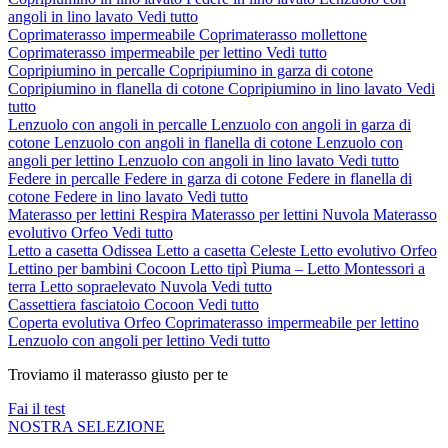
angoli in lino lavato
Vedi tutto
Coprimaterasso impermeabile
Coprimaterasso mollettone
Coprimaterasso impermeabile per lettino
Vedi tutto
Copripiumino in percalle
Copripiumino in garza di cotone
Copripiumino in flanella di cotone
Copripiumino in lino lavato
Vedi
tutto
Lenzuolo con angoli in percalle
Lenzuolo con angoli in garza di
cotone
Lenzuolo con angoli in flanella di cotone
Lenzuolo con
angoli per lettino
Lenzuolo con angoli in lino lavato
Vedi tutto
Federe in percalle
Federe in garza di cotone
Federe in flanella di
cotone
Federe in lino lavato
Vedi tutto
Materasso per lettini Respira
Materasso per lettini Nuvola
Materasso
evolutivo Orfeo
Vedi tutto
Letto a casetta Odissea
Letto a casetta Celeste
Letto evolutivo Orfeo
Lettino per bambini Cocoon
Letto tipì Piuma – Letto Montessori a
terra
Letto sopraelevato Nuvola
Vedi tutto
Cassettiera fasciatoio Cocoon
Vedi tutto
Coperta evolutiva Orfeo
Coprimaterasso impermeabile per lettino
Lenzuolo con angoli per lettino
Vedi tutto
Troviamo il materasso giusto per te
Fai il test
NOSTRA SELEZIONE