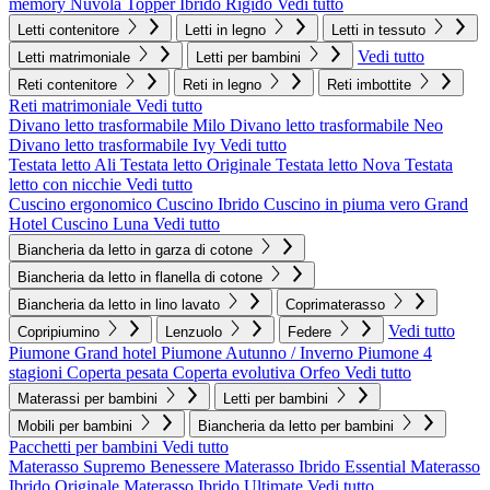
memory Nuvola
Topper Ibrido Rigido
Vedi tutto
Letti contenitore
Letti in legno
Letti in tessuto
Vedi tutto
Letti matrimoniale
Letti per bambini
Reti contenitore
Reti in legno
Reti imbottite
Reti matrimoniale
Vedi tutto
Divano letto trasformabile Milo
Divano letto trasformabile Neo
Divano letto trasformabile Ivy
Vedi tutto
Testata letto Ali
Testata letto Originale
Testata letto Nova
Testata
letto con nicchie
Vedi tutto
Cuscino ergonomico
Cuscino Ibrido
Cuscino in piuma vero Grand
Hotel
Cuscino Luna
Vedi tutto
Biancheria da letto in garza di cotone
Biancheria da letto in flanella di cotone
Biancheria da letto in lino lavato
Coprimaterasso
Vedi tutto
Copripiumino
Lenzuolo
Federe
Piumone Grand hotel
Piumone Autunno / Inverno
Piumone 4
stagioni
Coperta pesata
Coperta evolutiva Orfeo
Vedi tutto
Materassi per bambini
Letti per bambini
Mobili per bambini
Biancheria da letto per bambini
Pacchetti per bambini
Vedi tutto
Materasso Supremo Benessere
Materasso Ibrido Essential
Materasso
Ibrido Originale
Materasso Ibrido Ultimate
Vedi tutto