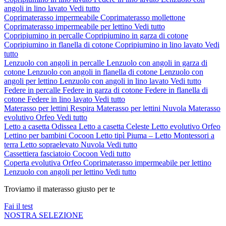
angoli in lino lavato
Vedi tutto
Coprimaterasso impermeabile
Coprimaterasso mollettone
Coprimaterasso impermeabile per lettino
Vedi tutto
Copripiumino in percalle
Copripiumino in garza di cotone
Copripiumino in flanella di cotone
Copripiumino in lino lavato
Vedi
tutto
Lenzuolo con angoli in percalle
Lenzuolo con angoli in garza di
cotone
Lenzuolo con angoli in flanella di cotone
Lenzuolo con
angoli per lettino
Lenzuolo con angoli in lino lavato
Vedi tutto
Federe in percalle
Federe in garza di cotone
Federe in flanella di
cotone
Federe in lino lavato
Vedi tutto
Materasso per lettini Respira
Materasso per lettini Nuvola
Materasso
evolutivo Orfeo
Vedi tutto
Letto a casetta Odissea
Letto a casetta Celeste
Letto evolutivo Orfeo
Lettino per bambini Cocoon
Letto tipì Piuma – Letto Montessori a
terra
Letto sopraelevato Nuvola
Vedi tutto
Cassettiera fasciatoio Cocoon
Vedi tutto
Coperta evolutiva Orfeo
Coprimaterasso impermeabile per lettino
Lenzuolo con angoli per lettino
Vedi tutto
Troviamo il materasso giusto per te
Fai il test
NOSTRA SELEZIONE