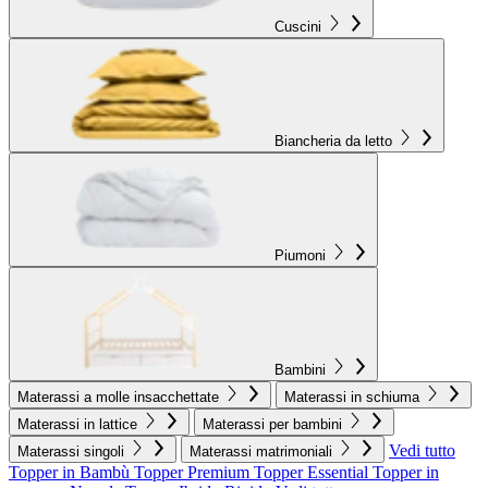
Cuscini
Biancheria da letto
Piumoni
Bambini
Materassi a molle insacchettate
Materassi in schiuma
Materassi in lattice
Materassi per bambini
Vedi tutto
Materassi singoli
Materassi matrimoniali
Topper in Bambù
Topper Premium
Topper Essential
Topper in