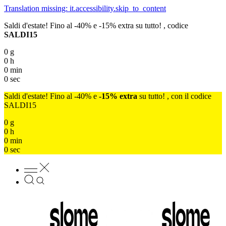
Translation missing: it.accessibility.skip_to_content
Saldi d'estate! Fino al -40% e -15% extra su tutto! , codice
SALDI15
0
g
0
h
0
min
0
sec
Saldi d'estate! Fino al -40% e
-15% extra
su tutto! , con il codice
SALDI15
0
g
0
h
0
min
0
sec