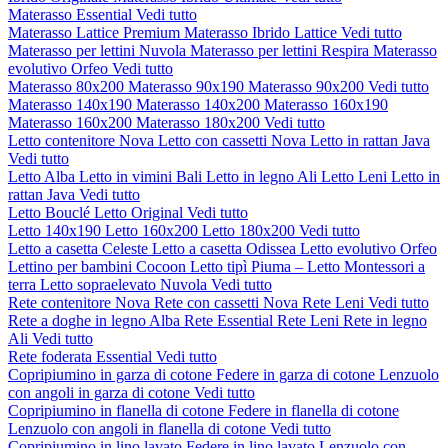
Materasso Essential
Vedi tutto
Materasso Lattice Premium
Materasso Ibrido Lattice
Vedi tutto
Materasso per lettini Nuvola
Materasso per lettini Respira
Materasso
evolutivo Orfeo
Vedi tutto
Materasso 80x200
Materasso 90x190
Materasso 90x200
Vedi tutto
Materasso 140x190
Materasso 140x200
Materasso 160x190
Materasso 160x200
Materasso 180x200
Vedi tutto
Letto contenitore Nova
Letto con cassetti Nova
Letto in rattan Java
Vedi tutto
Letto Alba
Letto in vimini Bali
Letto in legno Ali
Letto Leni
Letto in
rattan Java
Vedi tutto
Letto Bouclé
Letto Original
Vedi tutto
Letto 140x190
Letto 160x200
Letto 180x200
Vedi tutto
Letto a casetta Celeste
Letto a casetta Odissea
Letto evolutivo Orfeo
Lettino per bambini Cocoon
Letto tipì Piuma – Letto Montessori a
terra
Letto sopraelevato Nuvola
Vedi tutto
Rete contenitore Nova
Rete con cassetti Nova
Rete Leni
Vedi tutto
Rete a doghe in legno Alba
Rete Essential
Rete Leni
Rete in legno
Ali
Vedi tutto
Rete foderata Essential
Vedi tutto
Copripiumino in garza di cotone
Federe in garza di cotone
Lenzuolo
con angoli in garza di cotone
Vedi tutto
Copripiumino in flanella di cotone
Federe in flanella di cotone
Lenzuolo con angoli in flanella di cotone
Vedi tutto
Copripiumino in lino lavato
Federe in lino lavato
Lenzuolo con