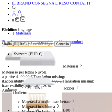
IL BRAND
CONSEGNA E RESO
CONTATTI
0
…
Localizations
Choose a language
Ricerca
Carrello
Materassi
Translation missing: it.accessibility.skip_to_product
Italia (EUR €)
Cancella
Svizzera (EUR €)
Materassi
Materasso per lettini Nuvola
a partire da
99,99 €
Translation missing:
it.accessibility.price.original:
124,99 €
Translation missing:
it.accessibility.price.sale:
-20%
Materassi
Topper
Aggiungi
Indietro
Materassi a molle insacchettate
Materassi in schiuma
Topper
Letti
Materassi in lattice