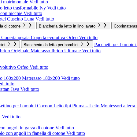
i matrimoniale
Vedi tutto
 letto trasformabile Ivy
Vedi tutto
o con nicchie
Vedi tutto
tel
Cuscino Luna
Vedi tutto
lla di cotone
Biancheria da letto in lino lavato
Coprimatera
Coperta pesata
Coperta evolutiva Orfeo
Vedi tutto
Pacchetti per bambini
ini
Biancheria da letto per bambini
Ibrido Originale
Materasso Ibrido Ultimate
Vedi tutto
evolutivo Orfeo
Vedi tutto
so 160x200
Materasso 180x200
Vedi tutto
di tutto
rattan Java
Vedi tutto
ettino per bambini Cocoon
Letto tipì Piuma – Letto Montessori a terra
i
Vedi tutto
on angoli in garza di cotone
Vedi tutto
o con angoli in flanella di cotone
Vedi tutto