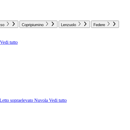
sso
Copripiumino
Lenzuolo
Federe
Vedi tutto
Letto sopraelevato Nuvola
Vedi tutto