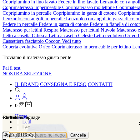
Copripiumino in lino lavato
Federe in lino lavato
Lenzuolo con angoli
Coprimaterasso impermeabile
Coprimaterasso mollettone
Coprimatera
Copripiumino in percalle
Copripiumino in garza di cotone
Copripiumi
Lenzuolo con angoli in percalle
Lenzuolo con angoli in garza di coto
Federe in percalle
Federe in garza di cotone
Federe in flanella di cot
Materasso per lettini Respira
Materasso per lettini Nuvola
Materasso 
Letto a casetta Odissea
Letto a casetta Celeste
Letto evolutivo Orfeo
L
Cassettiera fasciatoio Cocoon
Vedi tutto
Coperta evolutiva Orfeo
Coprimaterasso impermeabile per lettino
Len
Troviamo il materasso giusto per te
Fai il test
NOSTRA SELEZIONE
IL BRAND
CONSEGNA E RESO
CONTATTI
0
Home
Localizations
Choose a language
Ricerca
Carrello
Letti
Letti per bambini
Italia (EUR €)
Cancella