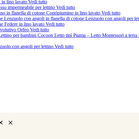
 in lino lavato
Vedi tutto
sso impermeabile per lettino
Vedi tutto
no in flanella di cotone
Copripiumino in lino lavato
Vedi tutto
ne
Lenzuolo con angoli in flanella di cotone
Lenzuolo con angoli per le
one
Federe in lino lavato
Vedi tutto
evolutivo Orfeo
Vedi tutto
ettino per bambini Cocoon
Letto tipì Piuma – Letto Montessori a terra
zuolo con angoli per lettino
Vedi tutto