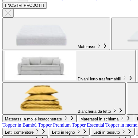
I NOSTRI PRODOTTI
Materassi
Divani letto trasformabili
Biancheria da letto
Materassi a molle insacchettate
Materassi in schiuma
Topper in Bambù
Topper Premium
Topper Essential
Topper in memo
Letti contenitore
Letti in legno
Letti in tessuto