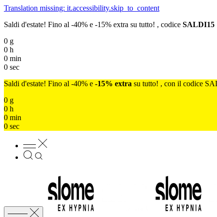
Translation missing: it.accessibility.skip_to_content
Saldi d'estate! Fino al -40% e -15% extra su tutto! , codice
SALDI15
0
g
0
h
0
min
0
sec
Saldi d'estate! Fino al -40% e
-15% extra
su tutto! , con il codice S
0
g
0
h
0
min
0
sec