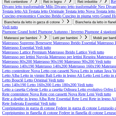
Ret
Reti contenitore
Reti in legno
Reti imbottite
Divano letto trasformabile Milo
Divano letto trasformabile Neo
Divano
Testata letto Ali
Testata letto Originale
Testata letto Nova
Testata lett
Cuscino ergonomico
Cuscino Ibrido
Cuscino in piuma vero Grand Ho
Biancheria da letto in garza di cotone
Biancheria da letto in flane
Vedi tutto
Piumone Grand hotel
Piumone Autunno / Inverno
Piumone 4 stagioni
Materassi per bambini
Letti per bambini
Mobili per bamb
Materasso Supremo Benessere
Materasso Ibrido Essential
Materasso 
Materasso Essential
Vedi tutto
Materasso Lattice Premium
Materasso Ibrido Lattice
Vedi tutto
Materasso per lettini Nuvola
Materasso per lettini Respira
Materasso 
Materasso 80x200
Materasso 90x190
Materasso 90x200
Vedi tutto
Materasso 140x190
Materasso 140x200
Materasso 160x190
Materas
Letto contenitore Nova
Letto con cassetti Nova
Letto in rattan Java
Ve
Letto Alba
Letto in vimini Bali
Letto in legno Ali
Letto Leni
Letto in 
Letto Bouclé
Letto Original
Vedi tutto
Letto 140x190
Letto 160x200
Letto 180x200
Vedi tutto
Letto a casetta Celeste
Letto a casetta Odissea
Letto evolutivo Orfeo
L
Rete contenitore Nova
Rete con cassetti Nova
Rete Leni
Vedi tutto
Rete a doghe in legno Alba
Rete Essential
Rete Leni
Rete in legno Al
Rete foderata Essential
Vedi tutto
Copripiumino in garza di cotone
Federe in garza di cotone
Lenzuolo c
Copripiumino in flanella di cotone
Federe in flanella di cotone
Lenzuol