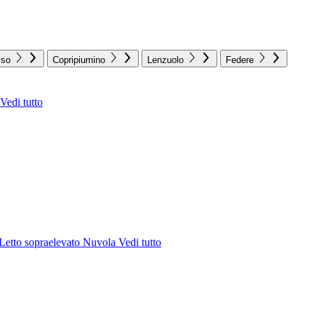
sso
Copripiumino
Lenzuolo
Federe
Vedi tutto
Letto sopraelevato Nuvola
Vedi tutto