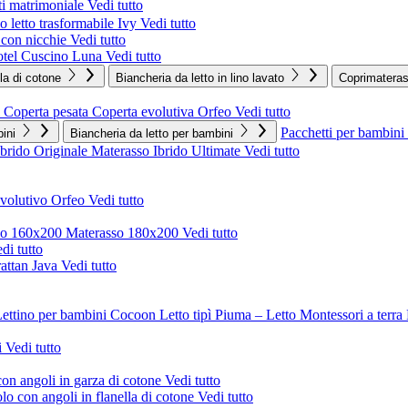
i matrimoniale
Vedi tutto
 letto trasformabile Ivy
Vedi tutto
o con nicchie
Vedi tutto
tel
Cuscino Luna
Vedi tutto
lla di cotone
Biancheria da letto in lino lavato
Coprimatera
Coperta pesata
Coperta evolutiva Orfeo
Vedi tutto
Pacchetti per bambini
ini
Biancheria da letto per bambini
Ibrido Originale
Materasso Ibrido Ultimate
Vedi tutto
evolutivo Orfeo
Vedi tutto
so 160x200
Materasso 180x200
Vedi tutto
di tutto
rattan Java
Vedi tutto
ettino per bambini Cocoon
Letto tipì Piuma – Letto Montessori a terra
i
Vedi tutto
on angoli in garza di cotone
Vedi tutto
o con angoli in flanella di cotone
Vedi tutto