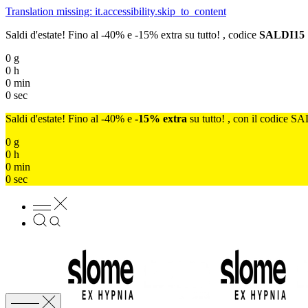
Translation missing: it.accessibility.skip_to_content
Saldi d'estate! Fino al -40% e -15% extra su tutto! , codice
SALDI15
0
g
0
h
0
min
0
sec
Saldi d'estate! Fino al -40% e
-15% extra
su tutto! , con il codice S
0
g
0
h
0
min
0
sec