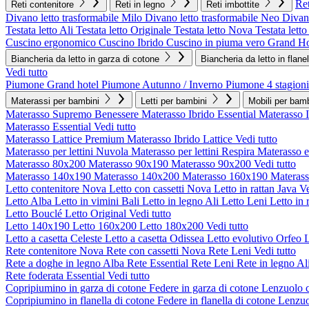
Ret
Reti contenitore
Reti in legno
Reti imbottite
Divano letto trasformabile Milo
Divano letto trasformabile Neo
Divano
Testata letto Ali
Testata letto Originale
Testata letto Nova
Testata lett
Cuscino ergonomico
Cuscino Ibrido
Cuscino in piuma vero Grand Ho
Biancheria da letto in garza di cotone
Biancheria da letto in flane
Vedi tutto
Piumone Grand hotel
Piumone Autunno / Inverno
Piumone 4 stagioni
Materassi per bambini
Letti per bambini
Mobili per bamb
Materasso Supremo Benessere
Materasso Ibrido Essential
Materasso 
Materasso Essential
Vedi tutto
Materasso Lattice Premium
Materasso Ibrido Lattice
Vedi tutto
Materasso per lettini Nuvola
Materasso per lettini Respira
Materasso 
Materasso 80x200
Materasso 90x190
Materasso 90x200
Vedi tutto
Materasso 140x190
Materasso 140x200
Materasso 160x190
Materas
Letto contenitore Nova
Letto con cassetti Nova
Letto in rattan Java
Ve
Letto Alba
Letto in vimini Bali
Letto in legno Ali
Letto Leni
Letto in 
Letto Bouclé
Letto Original
Vedi tutto
Letto 140x190
Letto 160x200
Letto 180x200
Vedi tutto
Letto a casetta Celeste
Letto a casetta Odissea
Letto evolutivo Orfeo
L
Rete contenitore Nova
Rete con cassetti Nova
Rete Leni
Vedi tutto
Rete a doghe in legno Alba
Rete Essential
Rete Leni
Rete in legno Al
Rete foderata Essential
Vedi tutto
Copripiumino in garza di cotone
Federe in garza di cotone
Lenzuolo c
Copripiumino in flanella di cotone
Federe in flanella di cotone
Lenzuol