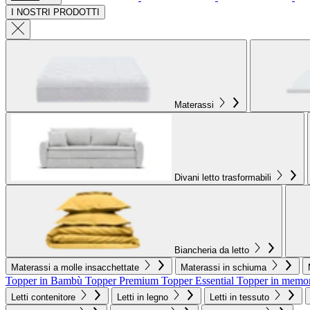
I NOSTRI PRODOTTI
Materassi
Divani letto trasformabili
Biancheria da letto
Materassi a molle insacchettate
Materassi in schiuma
Topper in Bambù
Topper Premium
Topper Essential
Topper in memo
Letti contenitore
Letti in legno
Letti in tessuto