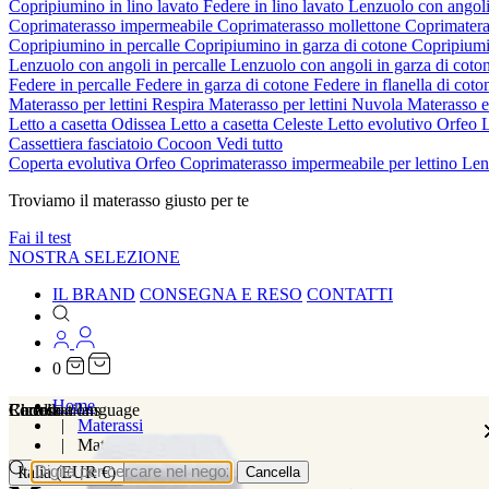
Copripiumino in lino lavato
Federe in lino lavato
Lenzuolo con angoli
Coprimaterasso impermeabile
Coprimaterasso mollettone
Coprimatera
Copripiumino in percalle
Copripiumino in garza di cotone
Copripiumi
Lenzuolo con angoli in percalle
Lenzuolo con angoli in garza di coto
Federe in percalle
Federe in garza di cotone
Federe in flanella di cot
Materasso per lettini Respira
Materasso per lettini Nuvola
Materasso 
Letto a casetta Odissea
Letto a casetta Celeste
Letto evolutivo Orfeo
L
Cassettiera fasciatoio Cocoon
Vedi tutto
Coperta evolutiva Orfeo
Coprimaterasso impermeabile per lettino
Len
Troviamo il materasso giusto per te
Fai il test
NOSTRA SELEZIONE
IL BRAND
CONSEGNA E RESO
CONTATTI
0
Home
Localizations
Choose a language
Ricerca
Carrello
Materassi
Materassi
Italia (EUR €)
Cancella