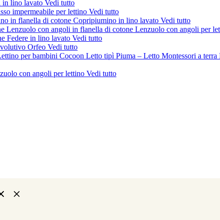
 in lino lavato
Vedi tutto
sso impermeabile per lettino
Vedi tutto
no in flanella di cotone
Copripiumino in lino lavato
Vedi tutto
ne
Lenzuolo con angoli in flanella di cotone
Lenzuolo con angoli per le
one
Federe in lino lavato
Vedi tutto
evolutivo Orfeo
Vedi tutto
ettino per bambini Cocoon
Letto tipì Piuma – Letto Montessori a terra
zuolo con angoli per lettino
Vedi tutto