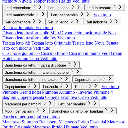
memory Nuvola
Topper Ibrido Rigido
Vedi tutto
Letti contenitore
Letti in legno
Letti in tessuto
Vedi tutto
Letti matrimoniale
Letti per bambini
Reti contenitore
Reti in legno
Reti imbottite
Reti matrimoniale
Vedi tutto
Divano letto trasformabile Milo
Divano letto trasformabile Neo
Divano letto trasformabile Ivy
Vedi tutto
Testata letto Ali
Testata letto Originale
Testata letto Nova
Testata
letto con nicchie
Vedi tutto
Cuscino ergonomico
Cuscino Ibrido
Cuscino in piuma vero Grand
Hotel
Cuscino Luna
Vedi tutto
Biancheria da letto in garza di cotone
Biancheria da letto in flanella di cotone
Biancheria da letto in lino lavato
Coprimaterasso
Vedi tutto
Copripiumino
Lenzuolo
Federe
Piumone Grand hotel
Piumone Autunno / Inverno
Piumone 4
stagioni
Coperta pesata
Coperta evolutiva Orfeo
Vedi tutto
Materassi per bambini
Letti per bambini
Mobili per bambini
Biancheria da letto per bambini
Pacchetti per bambini
Vedi tutto
Materasso Supremo Benessere
Materasso Ibrido Essential
Materasso
Ibrido Originale
Materasso Ibrido Ultimate
Vedi tutto