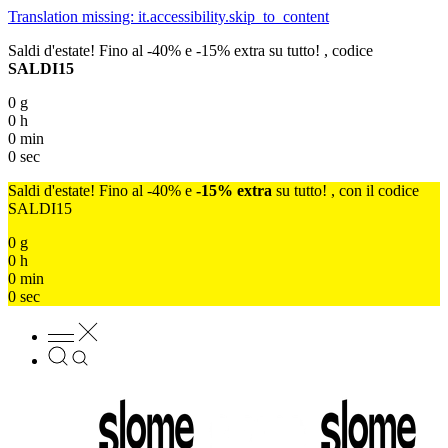
Translation missing: it.accessibility.skip_to_content
Saldi d'estate! Fino al -40% e -15% extra su tutto! , codice
SALDI15
0
g
0
h
0
min
0
sec
Saldi d'estate! Fino al -40% e
-15% extra
su tutto! , con il codice
SALDI15
0
g
0
h
0
min
0
sec