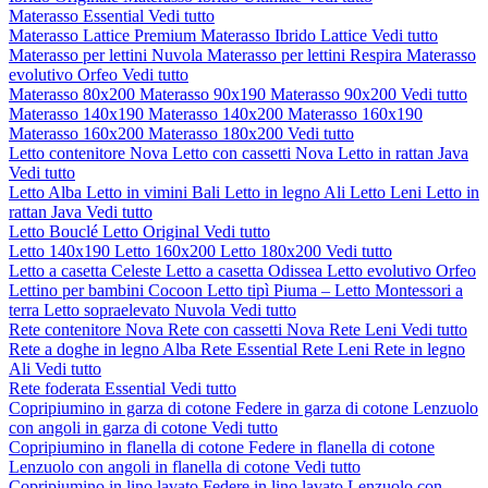
Materasso Essential
Vedi tutto
Materasso Lattice Premium
Materasso Ibrido Lattice
Vedi tutto
Materasso per lettini Nuvola
Materasso per lettini Respira
Materasso
evolutivo Orfeo
Vedi tutto
Materasso 80x200
Materasso 90x190
Materasso 90x200
Vedi tutto
Materasso 140x190
Materasso 140x200
Materasso 160x190
Materasso 160x200
Materasso 180x200
Vedi tutto
Letto contenitore Nova
Letto con cassetti Nova
Letto in rattan Java
Vedi tutto
Letto Alba
Letto in vimini Bali
Letto in legno Ali
Letto Leni
Letto in
rattan Java
Vedi tutto
Letto Bouclé
Letto Original
Vedi tutto
Letto 140x190
Letto 160x200
Letto 180x200
Vedi tutto
Letto a casetta Celeste
Letto a casetta Odissea
Letto evolutivo Orfeo
Lettino per bambini Cocoon
Letto tipì Piuma – Letto Montessori a
terra
Letto sopraelevato Nuvola
Vedi tutto
Rete contenitore Nova
Rete con cassetti Nova
Rete Leni
Vedi tutto
Rete a doghe in legno Alba
Rete Essential
Rete Leni
Rete in legno
Ali
Vedi tutto
Rete foderata Essential
Vedi tutto
Copripiumino in garza di cotone
Federe in garza di cotone
Lenzuolo
con angoli in garza di cotone
Vedi tutto
Copripiumino in flanella di cotone
Federe in flanella di cotone
Lenzuolo con angoli in flanella di cotone
Vedi tutto
Copripiumino in lino lavato
Federe in lino lavato
Lenzuolo con