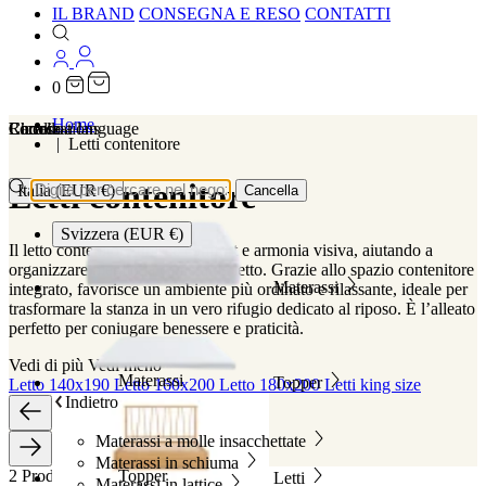
IL BRAND
CONSEGNA E RESO
CONTATTI
0
Home
Localizations
Choose a language
Ricerca
Carrello
Letti contenitore
Letti contenitore
Italia (EUR €)
Cancella
Svizzera (EUR €)
Il letto contenitore unisce comfort e armonia visiva, aiutando a
organizzare meglio la camera da letto. Grazie allo spazio contenitore
Materassi
integrato, favorisce un ambiente più ordinato e rilassante, ideale per
trasformare la stanza in un vero rifugio dedicato al riposo. È l’alleato
perfetto per coniugare benessere e praticità.
Vedi di più
Vedi meno
Materassi
Topper
Letto 140x190
Letto 160x200
Letto 180x200
Letti king size
Indietro
Materassi a molle insacchettate
Materassi in schiuma
2 Prodotti
Topper
Letti
Materassi in lattice