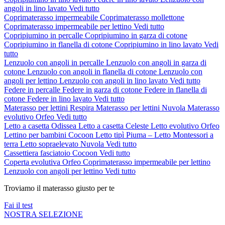
angoli in lino lavato
Vedi tutto
Coprimaterasso impermeabile
Coprimaterasso mollettone
Coprimaterasso impermeabile per lettino
Vedi tutto
Copripiumino in percalle
Copripiumino in garza di cotone
Copripiumino in flanella di cotone
Copripiumino in lino lavato
Vedi
tutto
Lenzuolo con angoli in percalle
Lenzuolo con angoli in garza di
cotone
Lenzuolo con angoli in flanella di cotone
Lenzuolo con
angoli per lettino
Lenzuolo con angoli in lino lavato
Vedi tutto
Federe in percalle
Federe in garza di cotone
Federe in flanella di
cotone
Federe in lino lavato
Vedi tutto
Materasso per lettini Respira
Materasso per lettini Nuvola
Materasso
evolutivo Orfeo
Vedi tutto
Letto a casetta Odissea
Letto a casetta Celeste
Letto evolutivo Orfeo
Lettino per bambini Cocoon
Letto tipì Piuma – Letto Montessori a
terra
Letto sopraelevato Nuvola
Vedi tutto
Cassettiera fasciatoio Cocoon
Vedi tutto
Coperta evolutiva Orfeo
Coprimaterasso impermeabile per lettino
Lenzuolo con angoli per lettino
Vedi tutto
Troviamo il materasso giusto per te
Fai il test
NOSTRA SELEZIONE