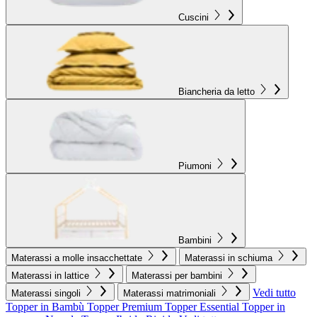
Cuscini
Biancheria da letto
Piumoni
Bambini
Materassi a molle insacchettate
Materassi in schiuma
Materassi in lattice
Materassi per bambini
Vedi tutto
Materassi singoli
Materassi matrimoniali
Topper in Bambù
Topper Premium
Topper Essential
Topper in