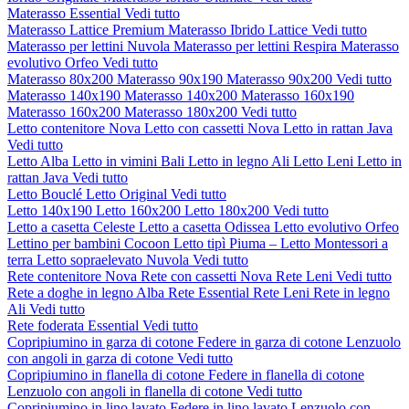
Materasso Essential
Vedi tutto
Materasso Lattice Premium
Materasso Ibrido Lattice
Vedi tutto
Materasso per lettini Nuvola
Materasso per lettini Respira
Materasso
evolutivo Orfeo
Vedi tutto
Materasso 80x200
Materasso 90x190
Materasso 90x200
Vedi tutto
Materasso 140x190
Materasso 140x200
Materasso 160x190
Materasso 160x200
Materasso 180x200
Vedi tutto
Letto contenitore Nova
Letto con cassetti Nova
Letto in rattan Java
Vedi tutto
Letto Alba
Letto in vimini Bali
Letto in legno Ali
Letto Leni
Letto in
rattan Java
Vedi tutto
Letto Bouclé
Letto Original
Vedi tutto
Letto 140x190
Letto 160x200
Letto 180x200
Vedi tutto
Letto a casetta Celeste
Letto a casetta Odissea
Letto evolutivo Orfeo
Lettino per bambini Cocoon
Letto tipì Piuma – Letto Montessori a
terra
Letto sopraelevato Nuvola
Vedi tutto
Rete contenitore Nova
Rete con cassetti Nova
Rete Leni
Vedi tutto
Rete a doghe in legno Alba
Rete Essential
Rete Leni
Rete in legno
Ali
Vedi tutto
Rete foderata Essential
Vedi tutto
Copripiumino in garza di cotone
Federe in garza di cotone
Lenzuolo
con angoli in garza di cotone
Vedi tutto
Copripiumino in flanella di cotone
Federe in flanella di cotone
Lenzuolo con angoli in flanella di cotone
Vedi tutto
Copripiumino in lino lavato
Federe in lino lavato
Lenzuolo con