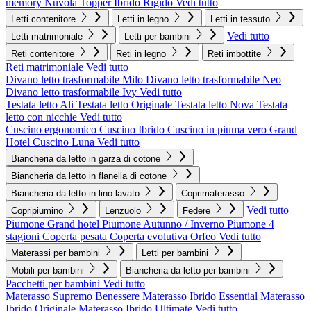
memory Nuvola
Topper Ibrido Rigido
Vedi tutto
Letti contenitore
Letti in legno
Letti in tessuto
Vedi tutto
Letti matrimoniale
Letti per bambini
Reti contenitore
Reti in legno
Reti imbottite
Reti matrimoniale
Vedi tutto
Divano letto trasformabile Milo
Divano letto trasformabile Neo
Divano letto trasformabile Ivy
Vedi tutto
Testata letto Ali
Testata letto Originale
Testata letto Nova
Testata
letto con nicchie
Vedi tutto
Cuscino ergonomico
Cuscino Ibrido
Cuscino in piuma vero Grand
Hotel
Cuscino Luna
Vedi tutto
Biancheria da letto in garza di cotone
Biancheria da letto in flanella di cotone
Biancheria da letto in lino lavato
Coprimaterasso
Vedi tutto
Copripiumino
Lenzuolo
Federe
Piumone Grand hotel
Piumone Autunno / Inverno
Piumone 4
stagioni
Coperta pesata
Coperta evolutiva Orfeo
Vedi tutto
Materassi per bambini
Letti per bambini
Mobili per bambini
Biancheria da letto per bambini
Pacchetti per bambini
Vedi tutto
Materasso Supremo Benessere
Materasso Ibrido Essential
Materasso
Ibrido Originale
Materasso Ibrido Ultimate
Vedi tutto