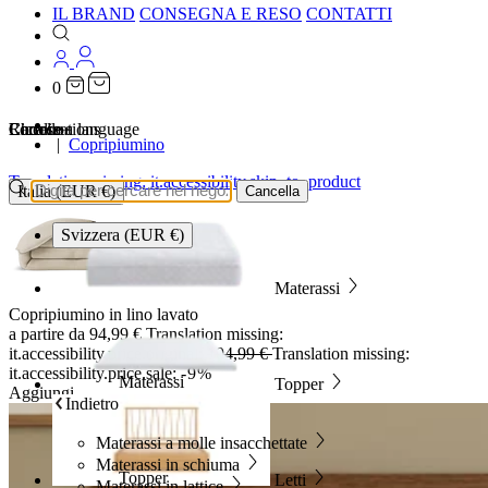
IL BRAND
CONSEGNA E RESO
CONTATTI
0
…
Localizations
Choose a language
Ricerca
Carrello
Copripiumino
Translation missing: it.accessibility.skip_to_product
Italia (EUR €)
Cancella
Svizzera (EUR €)
Materassi
Copripiumino in lino lavato
a partire da
94,99 €
Translation missing:
it.accessibility.price.original:
104,99 €
Translation missing:
it.accessibility.price.sale:
-9%
Materassi
Topper
Aggiungi
Indietro
Materassi a molle insacchettate
Materassi in schiuma
Topper
Letti
Materassi in lattice