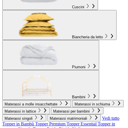
Cuscini
Biancheria da letto
Piumoni
Bambini
Materassi a molle insacchettate
Materassi in schiuma
Materassi in lattice
Materassi per bambini
Vedi tutto
Materassi singoli
Materassi matrimoniali
Topper in Bambù
Topper Premium
Topper Essential
Topper in