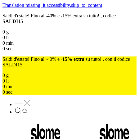
Translation missing: it.accessibility.skip_to_content
Saldi d'estate! Fino al -40% e -15% extra su tutto! , codice
SALDI15
0
g
0
h
0
min
0
sec
Saldi d'estate! Fino al -40% e
-15% extra
su tutto! , con il codice
SALDI15
0
g
0
h
0
min
0
sec