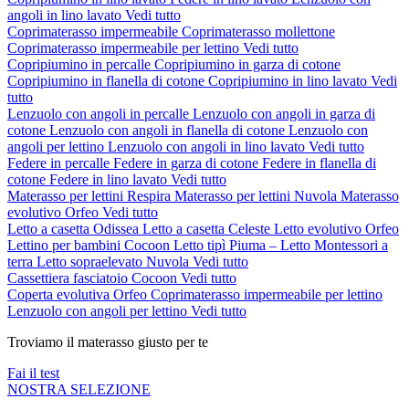
angoli in lino lavato
Vedi tutto
Coprimaterasso impermeabile
Coprimaterasso mollettone
Coprimaterasso impermeabile per lettino
Vedi tutto
Copripiumino in percalle
Copripiumino in garza di cotone
Copripiumino in flanella di cotone
Copripiumino in lino lavato
Vedi
tutto
Lenzuolo con angoli in percalle
Lenzuolo con angoli in garza di
cotone
Lenzuolo con angoli in flanella di cotone
Lenzuolo con
angoli per lettino
Lenzuolo con angoli in lino lavato
Vedi tutto
Federe in percalle
Federe in garza di cotone
Federe in flanella di
cotone
Federe in lino lavato
Vedi tutto
Materasso per lettini Respira
Materasso per lettini Nuvola
Materasso
evolutivo Orfeo
Vedi tutto
Letto a casetta Odissea
Letto a casetta Celeste
Letto evolutivo Orfeo
Lettino per bambini Cocoon
Letto tipì Piuma – Letto Montessori a
terra
Letto sopraelevato Nuvola
Vedi tutto
Cassettiera fasciatoio Cocoon
Vedi tutto
Coperta evolutiva Orfeo
Coprimaterasso impermeabile per lettino
Lenzuolo con angoli per lettino
Vedi tutto
Troviamo il materasso giusto per te
Fai il test
NOSTRA SELEZIONE