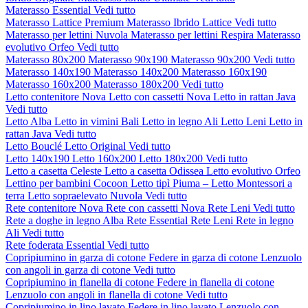
Materasso Essential
Vedi tutto
Materasso Lattice Premium
Materasso Ibrido Lattice
Vedi tutto
Materasso per lettini Nuvola
Materasso per lettini Respira
Materasso
evolutivo Orfeo
Vedi tutto
Materasso 80x200
Materasso 90x190
Materasso 90x200
Vedi tutto
Materasso 140x190
Materasso 140x200
Materasso 160x190
Materasso 160x200
Materasso 180x200
Vedi tutto
Letto contenitore Nova
Letto con cassetti Nova
Letto in rattan Java
Vedi tutto
Letto Alba
Letto in vimini Bali
Letto in legno Ali
Letto Leni
Letto in
rattan Java
Vedi tutto
Letto Bouclé
Letto Original
Vedi tutto
Letto 140x190
Letto 160x200
Letto 180x200
Vedi tutto
Letto a casetta Celeste
Letto a casetta Odissea
Letto evolutivo Orfeo
Lettino per bambini Cocoon
Letto tipì Piuma – Letto Montessori a
terra
Letto sopraelevato Nuvola
Vedi tutto
Rete contenitore Nova
Rete con cassetti Nova
Rete Leni
Vedi tutto
Rete a doghe in legno Alba
Rete Essential
Rete Leni
Rete in legno
Ali
Vedi tutto
Rete foderata Essential
Vedi tutto
Copripiumino in garza di cotone
Federe in garza di cotone
Lenzuolo
con angoli in garza di cotone
Vedi tutto
Copripiumino in flanella di cotone
Federe in flanella di cotone
Lenzuolo con angoli in flanella di cotone
Vedi tutto
Copripiumino in lino lavato
Federe in lino lavato
Lenzuolo con