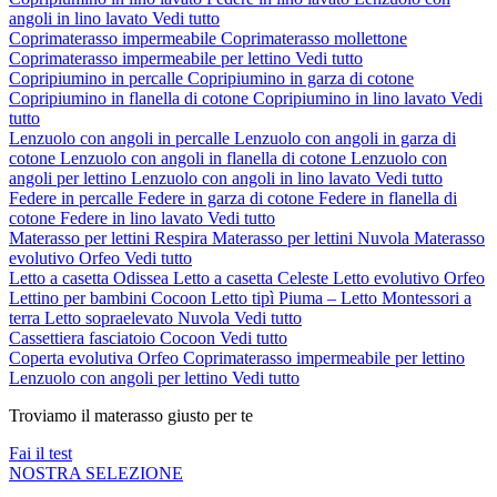
angoli in lino lavato
Vedi tutto
Coprimaterasso impermeabile
Coprimaterasso mollettone
Coprimaterasso impermeabile per lettino
Vedi tutto
Copripiumino in percalle
Copripiumino in garza di cotone
Copripiumino in flanella di cotone
Copripiumino in lino lavato
Vedi
tutto
Lenzuolo con angoli in percalle
Lenzuolo con angoli in garza di
cotone
Lenzuolo con angoli in flanella di cotone
Lenzuolo con
angoli per lettino
Lenzuolo con angoli in lino lavato
Vedi tutto
Federe in percalle
Federe in garza di cotone
Federe in flanella di
cotone
Federe in lino lavato
Vedi tutto
Materasso per lettini Respira
Materasso per lettini Nuvola
Materasso
evolutivo Orfeo
Vedi tutto
Letto a casetta Odissea
Letto a casetta Celeste
Letto evolutivo Orfeo
Lettino per bambini Cocoon
Letto tipì Piuma – Letto Montessori a
terra
Letto sopraelevato Nuvola
Vedi tutto
Cassettiera fasciatoio Cocoon
Vedi tutto
Coperta evolutiva Orfeo
Coprimaterasso impermeabile per lettino
Lenzuolo con angoli per lettino
Vedi tutto
Troviamo il materasso giusto per te
Fai il test
NOSTRA SELEZIONE