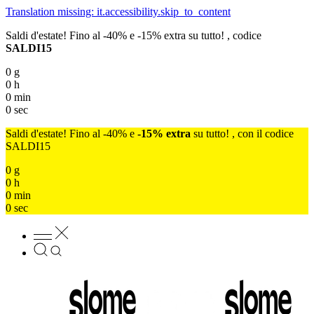
Translation missing: it.accessibility.skip_to_content
Saldi d'estate! Fino al -40% e -15% extra su tutto! , codice
SALDI15
0
g
0
h
0
min
0
sec
Saldi d'estate! Fino al -40% e
-15% extra
su tutto! , con il codice
SALDI15
0
g
0
h
0
min
0
sec