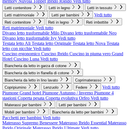
memory Nuvola
Topper Ibrido Rigido
Vedi tutto
Letti contenitore
Letti in legno
Letti in tessuto
Vedi tutto
Letti matrimoniale
Letti per bambini
Reti contenitore
Reti in legno
Reti imbottite
Reti matrimoniale
Vedi tutto
Divano letto trasformabile Milo
Divano letto trasformabile Neo
Divano letto trasformabile Ivy
Vedi tutto
Testata letto Ali
Testata letto Originale
Testata letto Nova
Testata
letto con nicchie
Vedi tutto
Cuscino ergonomico
Cuscino Ibrido
Cuscino in piuma vero Grand
Hotel
Cuscino Luna
Vedi tutto
Biancheria da letto in garza di cotone
Biancheria da letto in flanella di cotone
Biancheria da letto in lino lavato
Coprimaterasso
Vedi tutto
Copripiumino
Lenzuolo
Federe
Piumone Grand hotel
Piumone Autunno / Inverno
Piumone 4
stagioni
Coperta pesata
Coperta evolutiva Orfeo
Vedi tutto
Materassi per bambini
Letti per bambini
Mobili per bambini
Biancheria da letto per bambini
Pacchetti per bambini
Vedi tutto
Materasso Supremo Benessere
Materasso Ibrido Essential
Materasso
Ibrido Originale
Materasso Ibrido Ultimate
Vedi tutto