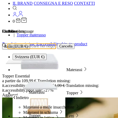
IL BRAND
CONSEGNA E RESO
CONTATTI
0
…
Localizations
Choose a language
Ricerca
Carrello
Topper materasso
Translation missing: it.accessibility.skip_to_product
Italia (EUR €)
Cancella
Svizzera (EUR €)
Materassi
Topper Essential
a partire da
109,99 €
Translation missing:
it.accessibility.price.original:
151,99 €
Translation missing:
it.accessibility.price.sale:
-27%
Materassi
Topper
Aggiungi
Indietro
Materassi a molle insacchettate
Materassi in schiuma
Topper
Letti
Materassi in lattice