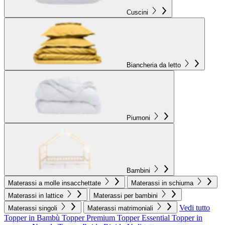
Cuscini
Biancheria da letto
Piumoni
Bambini
Materassi a molle insacchettate
Materassi in schiuma
Materassi in lattice
Materassi per bambini
Vedi tutto
Materassi singoli
Materassi matrimoniali
Topper in Bambù
Topper Premium
Topper Essential
Topper in