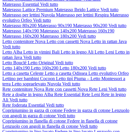
Materasso Essential
Vedi tutto
Materasso Lattice Premium
Materasso Ibrido Lattice
Vedi tutto
Materasso per lettini Nuvola
Materasso per lettini Respira
Materasso
evolutivo Orfeo
Vedi tutto
Materasso 80x200
Materasso 90x190
Materasso 90x200
Vedi tutto
Materasso 140x190
Materasso 140x200
Materasso 160x190
Materasso 160x200
Materasso 180x200
Vedi tutto
Letto contenitore Nova
Letto con cassetti Nova
Letto in rattan Java
Vedi tutto
Letto Alba
Letto in vimini Bali
Letto in legno Ali
Letto Leni
Letto in
rattan Java
Vedi tutto
Letto Bouclé
Letto Original
Vedi tutto
Letto 140x190
Letto 160x200
Letto 180x200
Vedi tutto
Letto a casetta Celeste
Letto a casetta Odissea
Letto evolutivo Orfeo
Lettino per bambini Cocoon
Letto tipì Piuma – Letto Montessori a
terra
Letto sopraelevato Nuvola
Vedi tutto
Rete contenitore Nova
Rete con cassetti Nova
Rete Leni
Vedi tutto
Rete a doghe in legno Alba
Rete Essential
Rete Leni
Rete in legno
Ali
Vedi tutto
Rete foderata Essential
Vedi tutto
Copripiumino in garza di cotone
Federe in garza di cotone
Lenzuolo
con angoli in garza di cotone
Vedi tutto
Copripiumino in flanella di cotone
Federe in flanella di cotone
Lenzuolo con angoli in flanella di cotone
Vedi tutto
Copripiumino in lino lavato
Federe in lino lavato
Lenzuolo con