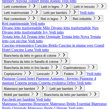
memory Nuvola
Topper Ibrido Rigido
Vedi tutto
Letti contenitore
Letti in legno
Letti in tessuto
Vedi tutto
Letti matrimoniale
Letti per bambini
Reti contenitore
Reti in legno
Reti imbottite
Reti matrimoniale
Vedi tutto
Divano letto trasformabile Milo
Divano letto trasformabile Neo
Divano letto trasformabile Ivy
Vedi tutto
Testata letto Ali
Testata letto Originale
Testata letto Nova
Testata
letto con nicchie
Vedi tutto
Cuscino ergonomico
Cuscino Ibrido
Cuscino in piuma vero Grand
Hotel
Cuscino Luna
Vedi tutto
Biancheria da letto in garza di cotone
Biancheria da letto in flanella di cotone
Biancheria da letto in lino lavato
Coprimaterasso
Vedi tutto
Copripiumino
Lenzuolo
Federe
Piumone Grand hotel
Piumone Autunno / Inverno
Piumone 4
stagioni
Coperta pesata
Coperta evolutiva Orfeo
Vedi tutto
Materassi per bambini
Letti per bambini
Mobili per bambini
Biancheria da letto per bambini
Pacchetti per bambini
Vedi tutto
Materasso Supremo Benessere
Materasso Ibrido Essential
Materasso
Ibrido Originale
Materasso Ibrido Ultimate
Vedi tutto