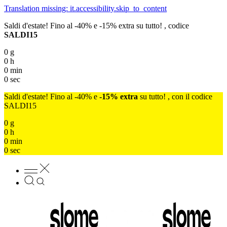
Translation missing: it.accessibility.skip_to_content
Saldi d'estate! Fino al -40% e -15% extra su tutto! , codice
SALDI15
0
g
0
h
0
min
0
sec
Saldi d'estate! Fino al -40% e
-15% extra
su tutto! , con il codice
SALDI15
0
g
0
h
0
min
0
sec