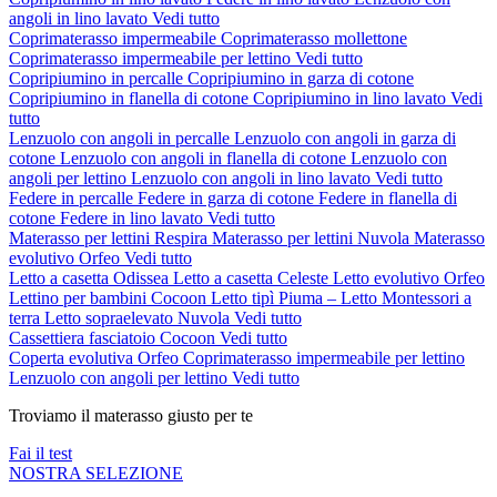
angoli in lino lavato
Vedi tutto
Coprimaterasso impermeabile
Coprimaterasso mollettone
Coprimaterasso impermeabile per lettino
Vedi tutto
Copripiumino in percalle
Copripiumino in garza di cotone
Copripiumino in flanella di cotone
Copripiumino in lino lavato
Vedi
tutto
Lenzuolo con angoli in percalle
Lenzuolo con angoli in garza di
cotone
Lenzuolo con angoli in flanella di cotone
Lenzuolo con
angoli per lettino
Lenzuolo con angoli in lino lavato
Vedi tutto
Federe in percalle
Federe in garza di cotone
Federe in flanella di
cotone
Federe in lino lavato
Vedi tutto
Materasso per lettini Respira
Materasso per lettini Nuvola
Materasso
evolutivo Orfeo
Vedi tutto
Letto a casetta Odissea
Letto a casetta Celeste
Letto evolutivo Orfeo
Lettino per bambini Cocoon
Letto tipì Piuma – Letto Montessori a
terra
Letto sopraelevato Nuvola
Vedi tutto
Cassettiera fasciatoio Cocoon
Vedi tutto
Coperta evolutiva Orfeo
Coprimaterasso impermeabile per lettino
Lenzuolo con angoli per lettino
Vedi tutto
Troviamo il materasso giusto per te
Fai il test
NOSTRA SELEZIONE