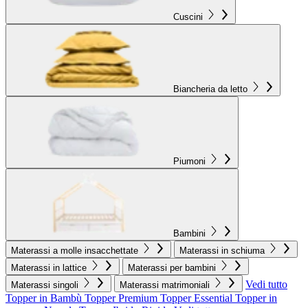
Cuscini
Biancheria da letto
Piumoni
Bambini
Materassi a molle insacchettate
Materassi in schiuma
Materassi in lattice
Materassi per bambini
Vedi tutto
Materassi singoli
Materassi matrimoniali
Topper in Bambù
Topper Premium
Topper Essential
Topper in