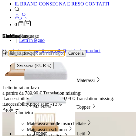
IL BRAND
CONSEGNA E RESO
CONTATTI
0
…
Localizations
Choose a language
Ricerca
Carrello
Letti in legno
Translation missing: it.accessibility.skip_to_product
Italia (EUR €)
Cancella
Svizzera (EUR €)
Materassi
Letto in rattan Java
a partire da
789,99 €
Translation missing:
it.accessibility.price.original:
909,99 €
Translation missing:
it.accessibility.price.sale:
-13%
Materassi
Topper
Aggiungi
Indietro
Materassi a molle insacchettate
Materassi in schiuma
Topper
Letti
Materassi in lattice