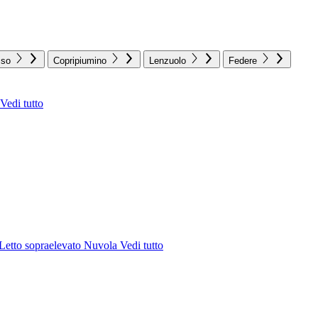
sso
Copripiumino
Lenzuolo
Federe
Vedi tutto
Letto sopraelevato Nuvola
Vedi tutto