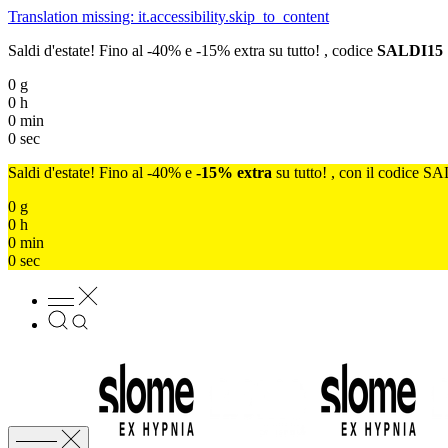
Translation missing: it.accessibility.skip_to_content
Saldi d'estate! Fino al -40% e -15% extra su tutto! , codice
SALDI15
0
g
0
h
0
min
0
sec
Saldi d'estate! Fino al -40% e
-15% extra
su tutto! , con il codice S
0
g
0
h
0
min
0
sec