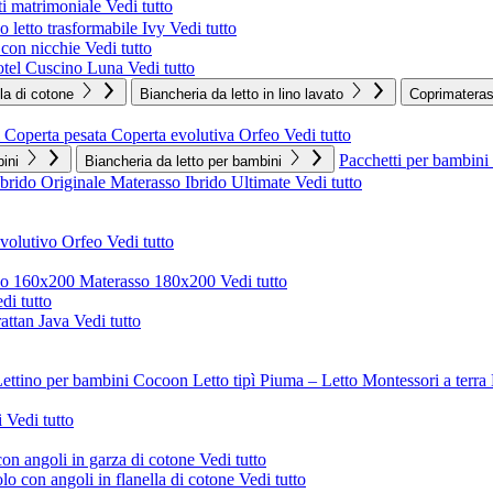
i matrimoniale
Vedi tutto
 letto trasformabile Ivy
Vedi tutto
o con nicchie
Vedi tutto
tel
Cuscino Luna
Vedi tutto
lla di cotone
Biancheria da letto in lino lavato
Coprimatera
Coperta pesata
Coperta evolutiva Orfeo
Vedi tutto
Pacchetti per bambini
ini
Biancheria da letto per bambini
Ibrido Originale
Materasso Ibrido Ultimate
Vedi tutto
evolutivo Orfeo
Vedi tutto
so 160x200
Materasso 180x200
Vedi tutto
di tutto
rattan Java
Vedi tutto
ettino per bambini Cocoon
Letto tipì Piuma – Letto Montessori a terra
i
Vedi tutto
on angoli in garza di cotone
Vedi tutto
o con angoli in flanella di cotone
Vedi tutto