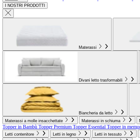
I NOSTRI PRODOTTI
Materassi
Divani letto trasformabili
Biancheria da letto
Materassi a molle insacchettate
Materassi in schiuma
Topper in Bambù
Topper Premium
Topper Essential
Topper in memo
Letti contenitore
Letti in legno
Letti in tessuto