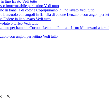
 in lino lavato
Vedi tutto
sso impermeabile per lettino
Vedi tutto
no in flanella di cotone
Copripiumino in lino lavato
Vedi tutto
ne
Lenzuolo con angoli in flanella di cotone
Lenzuolo con angoli per le
one
Federe in lino lavato
Vedi tutto
evolutivo Orfeo
Vedi tutto
ettino per bambini Cocoon
Letto tipì Piuma – Letto Montessori a terra
zuolo con angoli per lettino
Vedi tutto