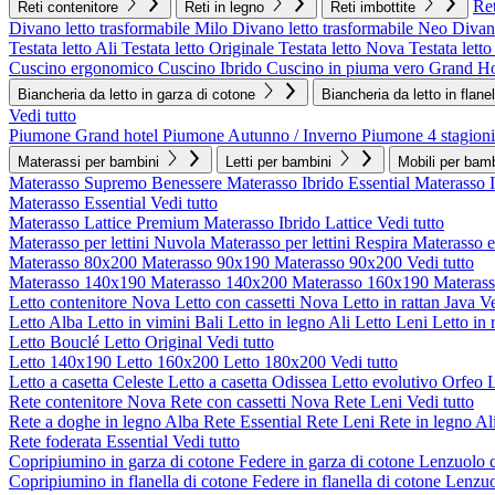
Ret
Reti contenitore
Reti in legno
Reti imbottite
Divano letto trasformabile Milo
Divano letto trasformabile Neo
Divano
Testata letto Ali
Testata letto Originale
Testata letto Nova
Testata lett
Cuscino ergonomico
Cuscino Ibrido
Cuscino in piuma vero Grand Ho
Biancheria da letto in garza di cotone
Biancheria da letto in flane
Vedi tutto
Piumone Grand hotel
Piumone Autunno / Inverno
Piumone 4 stagioni
Materassi per bambini
Letti per bambini
Mobili per bamb
Materasso Supremo Benessere
Materasso Ibrido Essential
Materasso 
Materasso Essential
Vedi tutto
Materasso Lattice Premium
Materasso Ibrido Lattice
Vedi tutto
Materasso per lettini Nuvola
Materasso per lettini Respira
Materasso 
Materasso 80x200
Materasso 90x190
Materasso 90x200
Vedi tutto
Materasso 140x190
Materasso 140x200
Materasso 160x190
Materas
Letto contenitore Nova
Letto con cassetti Nova
Letto in rattan Java
Ve
Letto Alba
Letto in vimini Bali
Letto in legno Ali
Letto Leni
Letto in 
Letto Bouclé
Letto Original
Vedi tutto
Letto 140x190
Letto 160x200
Letto 180x200
Vedi tutto
Letto a casetta Celeste
Letto a casetta Odissea
Letto evolutivo Orfeo
L
Rete contenitore Nova
Rete con cassetti Nova
Rete Leni
Vedi tutto
Rete a doghe in legno Alba
Rete Essential
Rete Leni
Rete in legno Al
Rete foderata Essential
Vedi tutto
Copripiumino in garza di cotone
Federe in garza di cotone
Lenzuolo c
Copripiumino in flanella di cotone
Federe in flanella di cotone
Lenzuol