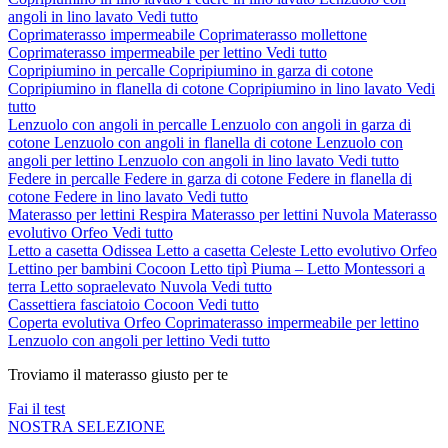
angoli in lino lavato
Vedi tutto
Coprimaterasso impermeabile
Coprimaterasso mollettone
Coprimaterasso impermeabile per lettino
Vedi tutto
Copripiumino in percalle
Copripiumino in garza di cotone
Copripiumino in flanella di cotone
Copripiumino in lino lavato
Vedi
tutto
Lenzuolo con angoli in percalle
Lenzuolo con angoli in garza di
cotone
Lenzuolo con angoli in flanella di cotone
Lenzuolo con
angoli per lettino
Lenzuolo con angoli in lino lavato
Vedi tutto
Federe in percalle
Federe in garza di cotone
Federe in flanella di
cotone
Federe in lino lavato
Vedi tutto
Materasso per lettini Respira
Materasso per lettini Nuvola
Materasso
evolutivo Orfeo
Vedi tutto
Letto a casetta Odissea
Letto a casetta Celeste
Letto evolutivo Orfeo
Lettino per bambini Cocoon
Letto tipì Piuma – Letto Montessori a
terra
Letto sopraelevato Nuvola
Vedi tutto
Cassettiera fasciatoio Cocoon
Vedi tutto
Coperta evolutiva Orfeo
Coprimaterasso impermeabile per lettino
Lenzuolo con angoli per lettino
Vedi tutto
Troviamo il materasso giusto per te
Fai il test
NOSTRA SELEZIONE