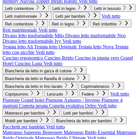
memory Nuvola
Topper Ibrido Rigido
Vedi tutto
Letti contenitore
Letti in legno
Letti in tessuto
Vedi tutto
Letti matrimoniale
Letti per bambini
Reti contenitore
Reti in legno
Reti imbottite
Reti matrimoniale
Vedi tutto
Divano letto trasformabile Milo
Divano letto trasformabile Neo
Divano letto trasformabile Ivy
Vedi tutto
Testata letto Ali
Testata letto Originale
Testata letto Nova
Testata
letto con nicchie
Vedi tutto
Cuscino ergonomico
Cuscino Ibrido
Cuscino in piuma vero Grand
Hotel
Cuscino Luna
Vedi tutto
Biancheria da letto in garza di cotone
Biancheria da letto in flanella di cotone
Biancheria da letto in lino lavato
Coprimaterasso
Vedi tutto
Copripiumino
Lenzuolo
Federe
Piumone Grand hotel
Piumone Autunno / Inverno
Piumone 4
stagioni
Coperta pesata
Coperta evolutiva Orfeo
Vedi tutto
Materassi per bambini
Letti per bambini
Mobili per bambini
Biancheria da letto per bambini
Pacchetti per bambini
Vedi tutto
Materasso Supremo Benessere
Materasso Ibrido Essential
Materasso
Ibrido Originale
Materasso Ibrido Ultimate
Vedi tutto