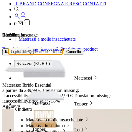
IL BRAND
CONSEGNA E RESO
CONTATTI
0
…
Localizations
Choose a language
Ricerca
Carrello
Materassi a molle insacchettate
Translation missing: it.accessibility.skip_to_product
Italia (EUR €)
Cancella
Svizzera (EUR €)
Materassi
Materasso Ibrido Essential
a partire da
239,99 €
Translation missing:
it.accessibility.price.original:
292,99 €
Translation missing:
it.accessibility.price.sale:
-18%
Materassi
Topper
Aggiungi
Indietro
Materassi a molle insacchettate
Materassi in schiuma
Topper
Letti
Materassi in lattice