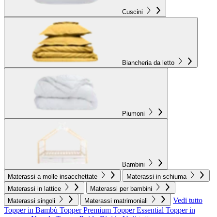
Cuscini
Biancheria da letto
Piumoni
Bambini
Materassi a molle insacchettate
Materassi in schiuma
Materassi in lattice
Materassi per bambini
Vedi tutto
Materassi singoli
Materassi matrimoniali
Topper in Bambù
Topper Premium
Topper Essential
Topper in