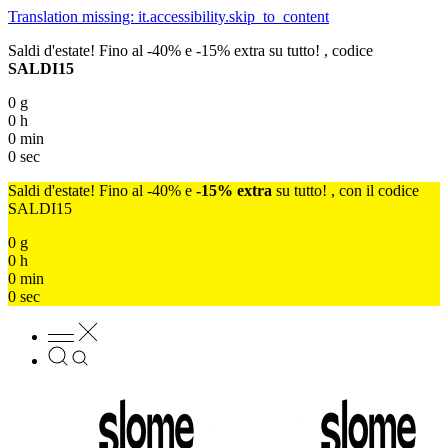
Translation missing: it.accessibility.skip_to_content
Saldi d'estate! Fino al -40% e -15% extra su tutto! , codice
SALDI15
0
g
0
h
0
min
0
sec
Saldi d'estate! Fino al -40% e
-15% extra
su tutto! , con il codice
SALDI15
0
g
0
h
0
min
0
sec