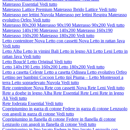
Materasso Essential
Vedi tutto
Materasso Lattice Premium
Materasso Ibrido Lattice
Vedi tutto
Materasso per lettini Nuvola
Materasso per lettini Respira
Materasso
evolutivo Orfeo
Vedi tutto
Materasso 80x200
Materasso 90x190
Materasso 90x200
Vedi tutto
Materasso 140x190
Materasso 140x200
Materasso 160x190
Materasso 160x200
Materasso 180x200
Vedi tutto
Letto contenitore Nova
Letto con cassetti Nova
Letto in rattan Java
Vedi tutto
Letto Alba
Letto in vimini Bali
Letto in legno Ali
Letto Leni
Letto in
rattan Java
Vedi tutto
Letto Bouclé
Letto Original
Vedi tutto
Letto 140x190
Letto 160x200
Letto 180x200
Vedi tutto
Letto a casetta Celeste
Letto a casetta Odissea
Letto evolutivo Orfeo
Lettino per bambini Cocoon
Letto tipì Piuma – Letto Montessori a
terra
Letto sopraelevato Nuvola
Vedi tutto
Rete contenitore Nova
Rete con cassetti Nova
Rete Leni
Vedi tutto
Rete a doghe in legno Alba
Rete Essential
Rete Leni
Rete in legno
Ali
Vedi tutto
Rete foderata Essential
Vedi tutto
Copripiumino in garza di cotone
Federe in garza di cotone
Lenzuolo
con angoli in garza di cotone
Vedi tutto
Copripiumino in flanella di cotone
Federe in flanella di cotone
Lenzuolo con angoli in flanella di cotone
Vedi tutto
Copripiumino in lino lavato
Federe in lino lavato
Lenzuolo con