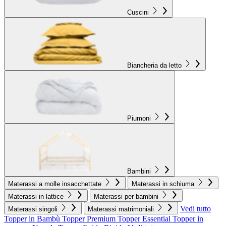
Cuscini
Biancheria da letto
Piumoni
Bambini
Materassi a molle insacchettate
Materassi in schiuma
Materassi in lattice
Materassi per bambini
Vedi tutto
Materassi singoli
Materassi matrimoniali
Topper in Bambù
Topper Premium
Topper Essential
Topper in