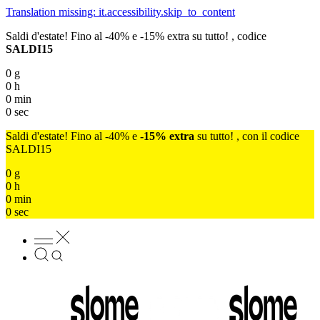
Translation missing: it.accessibility.skip_to_content
Saldi d'estate! Fino al -40% e -15% extra su tutto! , codice
SALDI15
0
g
0
h
0
min
0
sec
Saldi d'estate! Fino al -40% e
-15% extra
su tutto! , con il codice
SALDI15
0
g
0
h
0
min
0
sec