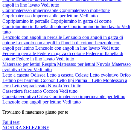
angoli in lino lavato
Vedi tutto
Coprimaterasso impermeabile
Coprimaterasso mollettone
Coprimaterasso impermeabile per lettino
Vedi tutto
Copripiumino in percalle
Copripiumino in garza di cotone
Copripiumino in flanella di cotone
Copripiumino in lino lavato
Vedi
tutto
Lenzuolo con angoli in percalle
Lenzuolo con angoli in garza di
cotone
Lenzuolo con angoli in flanella di cotone
Lenzuolo con
angoli per lettino
Lenzuolo con angoli in lino lavato
Vedi tutto
Federe in percalle
Federe in garza di cotone
Federe in flanella di
cotone
Federe in lino lavato
Vedi tutto
Materasso per lettini Respira
Materasso per lettini Nuvola
Materasso
evolutivo Orfeo
Vedi tutto
Letto a casetta Odissea
Letto a casetta Celeste
Letto evolutivo Orfeo
Lettino per bambini Cocoon
Letto tipì Piuma – Letto Montessori a
terra
Letto sopraelevato Nuvola
Vedi tutto
Cassettiera fasciatoio Cocoon
Vedi tutto
Coperta evolutiva Orfeo
Coprimaterasso impermeabile per lettino
Lenzuolo con angoli per lettino
Vedi tutto
Troviamo il materasso giusto per te
Fai il test
NOSTRA SELEZIONE