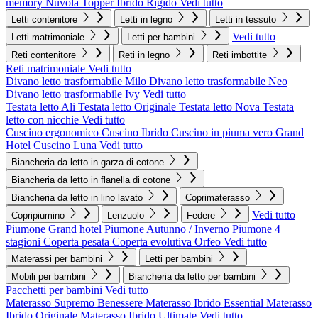
memory Nuvola
Topper Ibrido Rigido
Vedi tutto
Letti contenitore
Letti in legno
Letti in tessuto
Vedi tutto
Letti matrimoniale
Letti per bambini
Reti contenitore
Reti in legno
Reti imbottite
Reti matrimoniale
Vedi tutto
Divano letto trasformabile Milo
Divano letto trasformabile Neo
Divano letto trasformabile Ivy
Vedi tutto
Testata letto Ali
Testata letto Originale
Testata letto Nova
Testata
letto con nicchie
Vedi tutto
Cuscino ergonomico
Cuscino Ibrido
Cuscino in piuma vero Grand
Hotel
Cuscino Luna
Vedi tutto
Biancheria da letto in garza di cotone
Biancheria da letto in flanella di cotone
Biancheria da letto in lino lavato
Coprimaterasso
Vedi tutto
Copripiumino
Lenzuolo
Federe
Piumone Grand hotel
Piumone Autunno / Inverno
Piumone 4
stagioni
Coperta pesata
Coperta evolutiva Orfeo
Vedi tutto
Materassi per bambini
Letti per bambini
Mobili per bambini
Biancheria da letto per bambini
Pacchetti per bambini
Vedi tutto
Materasso Supremo Benessere
Materasso Ibrido Essential
Materasso
Ibrido Originale
Materasso Ibrido Ultimate
Vedi tutto