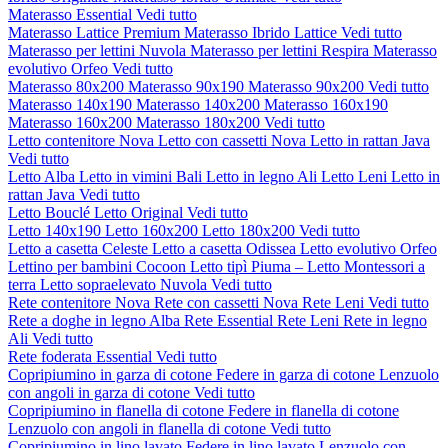
Materasso Essential
Vedi tutto
Materasso Lattice Premium
Materasso Ibrido Lattice
Vedi tutto
Materasso per lettini Nuvola
Materasso per lettini Respira
Materasso
evolutivo Orfeo
Vedi tutto
Materasso 80x200
Materasso 90x190
Materasso 90x200
Vedi tutto
Materasso 140x190
Materasso 140x200
Materasso 160x190
Materasso 160x200
Materasso 180x200
Vedi tutto
Letto contenitore Nova
Letto con cassetti Nova
Letto in rattan Java
Vedi tutto
Letto Alba
Letto in vimini Bali
Letto in legno Ali
Letto Leni
Letto in
rattan Java
Vedi tutto
Letto Bouclé
Letto Original
Vedi tutto
Letto 140x190
Letto 160x200
Letto 180x200
Vedi tutto
Letto a casetta Celeste
Letto a casetta Odissea
Letto evolutivo Orfeo
Lettino per bambini Cocoon
Letto tipì Piuma – Letto Montessori a
terra
Letto sopraelevato Nuvola
Vedi tutto
Rete contenitore Nova
Rete con cassetti Nova
Rete Leni
Vedi tutto
Rete a doghe in legno Alba
Rete Essential
Rete Leni
Rete in legno
Ali
Vedi tutto
Rete foderata Essential
Vedi tutto
Copripiumino in garza di cotone
Federe in garza di cotone
Lenzuolo
con angoli in garza di cotone
Vedi tutto
Copripiumino in flanella di cotone
Federe in flanella di cotone
Lenzuolo con angoli in flanella di cotone
Vedi tutto
Copripiumino in lino lavato
Federe in lino lavato
Lenzuolo con