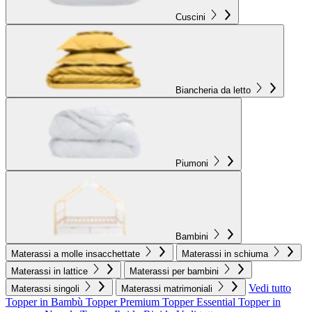
Cuscini
Biancheria da letto
Piumoni
Bambini
Materassi a molle insacchettate
Materassi in schiuma
Materassi in lattice
Materassi per bambini
Vedi tutto
Materassi singoli
Materassi matrimoniali
Topper in Bambù
Topper Premium
Topper Essential
Topper in