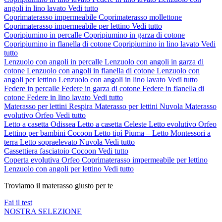
angoli in lino lavato
Vedi tutto
Coprimaterasso impermeabile
Coprimaterasso mollettone
Coprimaterasso impermeabile per lettino
Vedi tutto
Copripiumino in percalle
Copripiumino in garza di cotone
Copripiumino in flanella di cotone
Copripiumino in lino lavato
Vedi
tutto
Lenzuolo con angoli in percalle
Lenzuolo con angoli in garza di
cotone
Lenzuolo con angoli in flanella di cotone
Lenzuolo con
angoli per lettino
Lenzuolo con angoli in lino lavato
Vedi tutto
Federe in percalle
Federe in garza di cotone
Federe in flanella di
cotone
Federe in lino lavato
Vedi tutto
Materasso per lettini Respira
Materasso per lettini Nuvola
Materasso
evolutivo Orfeo
Vedi tutto
Letto a casetta Odissea
Letto a casetta Celeste
Letto evolutivo Orfeo
Lettino per bambini Cocoon
Letto tipì Piuma – Letto Montessori a
terra
Letto sopraelevato Nuvola
Vedi tutto
Cassettiera fasciatoio Cocoon
Vedi tutto
Coperta evolutiva Orfeo
Coprimaterasso impermeabile per lettino
Lenzuolo con angoli per lettino
Vedi tutto
Troviamo il materasso giusto per te
Fai il test
NOSTRA SELEZIONE