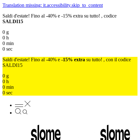
Translation missing: it.accessibility.skip_to_content
Saldi d'estate! Fino al -40% e -15% extra su tutto! , codice
SALDI15
0
g
0
h
0
min
0
sec
Saldi d'estate! Fino al -40% e
-15% extra
su tutto! , con il codice
SALDI15
0
g
0
h
0
min
0
sec