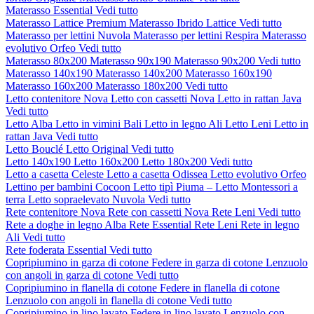
Materasso Essential
Vedi tutto
Materasso Lattice Premium
Materasso Ibrido Lattice
Vedi tutto
Materasso per lettini Nuvola
Materasso per lettini Respira
Materasso
evolutivo Orfeo
Vedi tutto
Materasso 80x200
Materasso 90x190
Materasso 90x200
Vedi tutto
Materasso 140x190
Materasso 140x200
Materasso 160x190
Materasso 160x200
Materasso 180x200
Vedi tutto
Letto contenitore Nova
Letto con cassetti Nova
Letto in rattan Java
Vedi tutto
Letto Alba
Letto in vimini Bali
Letto in legno Ali
Letto Leni
Letto in
rattan Java
Vedi tutto
Letto Bouclé
Letto Original
Vedi tutto
Letto 140x190
Letto 160x200
Letto 180x200
Vedi tutto
Letto a casetta Celeste
Letto a casetta Odissea
Letto evolutivo Orfeo
Lettino per bambini Cocoon
Letto tipì Piuma – Letto Montessori a
terra
Letto sopraelevato Nuvola
Vedi tutto
Rete contenitore Nova
Rete con cassetti Nova
Rete Leni
Vedi tutto
Rete a doghe in legno Alba
Rete Essential
Rete Leni
Rete in legno
Ali
Vedi tutto
Rete foderata Essential
Vedi tutto
Copripiumino in garza di cotone
Federe in garza di cotone
Lenzuolo
con angoli in garza di cotone
Vedi tutto
Copripiumino in flanella di cotone
Federe in flanella di cotone
Lenzuolo con angoli in flanella di cotone
Vedi tutto
Copripiumino in lino lavato
Federe in lino lavato
Lenzuolo con