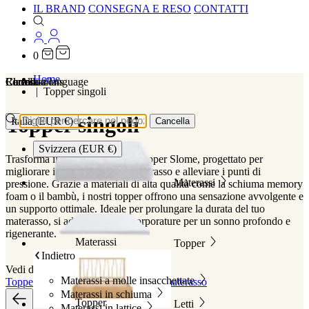
IL BRAND
CONSEGNA E RESO
CONTATTI
0
Home
Localizations
Choose a language
Ricerca
Carrello
Topper singoli
Topper singoli
Italia (EUR €)
Cancella
Svizzera (EUR €)
Trasforma il tuo riposo con un topper Slome, progettato per
migliorare il comfort del tuo materasso e alleviare i punti di
Materassi
pressione. Grazie a materiali di alta qualità come la schiuma memory
foam o il bambù, i nostri topper offrono una sensazione avvolgente e
un supporto ottimale. Ideale per prolungare la durata del tuo
materasso, si adatta a tutte le corporature per un sonno profondo e
rigenerante.
Materassi
Topper
Indietro
Vedi di più
Vedi meno
Materassi a molle insacchettate
Topper
Topper matrimoniali
Topper materasso
Materassi in schiuma
Topper
Letti
Materassi in lattice