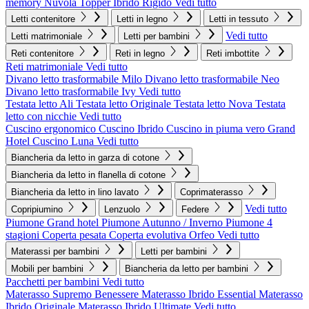
memory Nuvola
Topper Ibrido Rigido
Vedi tutto
Letti contenitore
Letti in legno
Letti in tessuto
Vedi tutto
Letti matrimoniale
Letti per bambini
Reti contenitore
Reti in legno
Reti imbottite
Reti matrimoniale
Vedi tutto
Divano letto trasformabile Milo
Divano letto trasformabile Neo
Divano letto trasformabile Ivy
Vedi tutto
Testata letto Ali
Testata letto Originale
Testata letto Nova
Testata
letto con nicchie
Vedi tutto
Cuscino ergonomico
Cuscino Ibrido
Cuscino in piuma vero Grand
Hotel
Cuscino Luna
Vedi tutto
Biancheria da letto in garza di cotone
Biancheria da letto in flanella di cotone
Biancheria da letto in lino lavato
Coprimaterasso
Vedi tutto
Copripiumino
Lenzuolo
Federe
Piumone Grand hotel
Piumone Autunno / Inverno
Piumone 4
stagioni
Coperta pesata
Coperta evolutiva Orfeo
Vedi tutto
Materassi per bambini
Letti per bambini
Mobili per bambini
Biancheria da letto per bambini
Pacchetti per bambini
Vedi tutto
Materasso Supremo Benessere
Materasso Ibrido Essential
Materasso
Ibrido Originale
Materasso Ibrido Ultimate
Vedi tutto