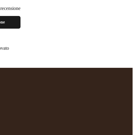
a recensione
one
ovato