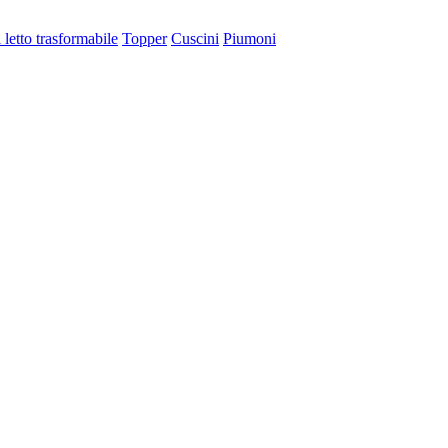
 letto trasformabile
Topper
Cuscini
Piumoni