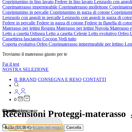
Copripiumino in lino lavato
Federe in lino lavato
Lenzuolo con angoli
Coprimaterasso impermeabile
Coprimaterasso mollettone
Coprimatera
Copripiumino in percalle
Copripiumino in garza di cotone
Copripiumi
Lenzuolo con angoli in percalle
Lenzuolo con angoli in garza di coto
Federe in percalle
Federe in garza di cotone
Federe in flanella di cot
Materasso per lettini Respira
Materasso per lettini Nuvola
Materasso 
Letto a casetta Odissea
Letto a casetta Celeste
Letto evolutivo Orfeo
L
Cassettiera fasciatoio Cocoon
Vedi tutto
Coperta evolutiva Orfeo
Coprimaterasso impermeabile per lettino
Len
Troviamo il materasso giusto per te
Fai il test
NOSTRA SELEZIONE
IL BRAND
CONSEGNA E RESO
CONTATTI
0
Localizations
Choose a language
Ricerca
Carrello
Recensioni Proteggi-materasso
Italia (EUR €)
Cancella