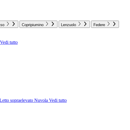
sso
Copripiumino
Lenzuolo
Federe
Vedi tutto
Letto sopraelevato Nuvola
Vedi tutto