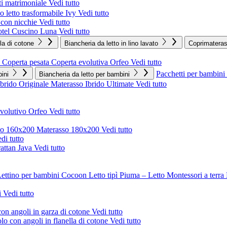
i matrimoniale
Vedi tutto
 letto trasformabile Ivy
Vedi tutto
o con nicchie
Vedi tutto
tel
Cuscino Luna
Vedi tutto
lla di cotone
Biancheria da letto in lino lavato
Coprimatera
Coperta pesata
Coperta evolutiva Orfeo
Vedi tutto
Pacchetti per bambini
ini
Biancheria da letto per bambini
Ibrido Originale
Materasso Ibrido Ultimate
Vedi tutto
evolutivo Orfeo
Vedi tutto
so 160x200
Materasso 180x200
Vedi tutto
di tutto
rattan Java
Vedi tutto
ettino per bambini Cocoon
Letto tipì Piuma – Letto Montessori a terra
i
Vedi tutto
on angoli in garza di cotone
Vedi tutto
o con angoli in flanella di cotone
Vedi tutto