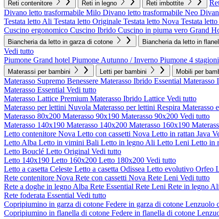
Ret
Reti contenitore
Reti in legno
Reti imbottite
Divano letto trasformabile Milo
Divano letto trasformabile Neo
Divano
Testata letto Ali
Testata letto Originale
Testata letto Nova
Testata lett
Cuscino ergonomico
Cuscino Ibrido
Cuscino in piuma vero Grand Ho
Biancheria da letto in garza di cotone
Biancheria da letto in flane
Vedi tutto
Piumone Grand hotel
Piumone Autunno / Inverno
Piumone 4 stagioni
Materassi per bambini
Letti per bambini
Mobili per bamb
Materasso Supremo Benessere
Materasso Ibrido Essential
Materasso 
Materasso Essential
Vedi tutto
Materasso Lattice Premium
Materasso Ibrido Lattice
Vedi tutto
Materasso per lettini Nuvola
Materasso per lettini Respira
Materasso 
Materasso 80x200
Materasso 90x190
Materasso 90x200
Vedi tutto
Materasso 140x190
Materasso 140x200
Materasso 160x190
Materas
Letto contenitore Nova
Letto con cassetti Nova
Letto in rattan Java
Ve
Letto Alba
Letto in vimini Bali
Letto in legno Ali
Letto Leni
Letto in 
Letto Bouclé
Letto Original
Vedi tutto
Letto 140x190
Letto 160x200
Letto 180x200
Vedi tutto
Letto a casetta Celeste
Letto a casetta Odissea
Letto evolutivo Orfeo
L
Rete contenitore Nova
Rete con cassetti Nova
Rete Leni
Vedi tutto
Rete a doghe in legno Alba
Rete Essential
Rete Leni
Rete in legno Al
Rete foderata Essential
Vedi tutto
Copripiumino in garza di cotone
Federe in garza di cotone
Lenzuolo c
Copripiumino in flanella di cotone
Federe in flanella di cotone
Lenzuol