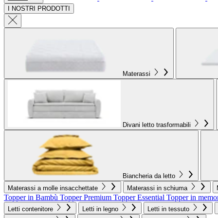
I NOSTRI PRODOTTI
Materassi
Divani letto trasformabili
Biancheria da letto
Materassi a molle insacchettate
Materassi in schiuma
Topper in Bambù
Topper Premium
Topper Essential
Topper in memo
Letti contenitore
Letti in legno
Letti in tessuto