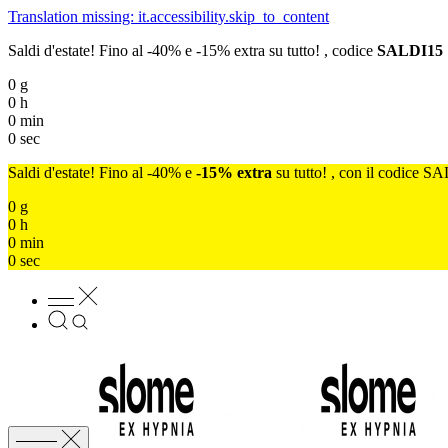
Translation missing: it.accessibility.skip_to_content
Saldi d'estate! Fino al -40% e -15% extra su tutto! , codice
SALDI15
0
g
0
h
0
min
0
sec
Saldi d'estate! Fino al -40% e
-15% extra
su tutto! , con il codice S
0
g
0
h
0
min
0
sec