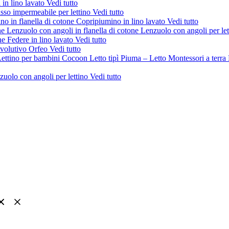
 in lino lavato
Vedi tutto
sso impermeabile per lettino
Vedi tutto
no in flanella di cotone
Copripiumino in lino lavato
Vedi tutto
ne
Lenzuolo con angoli in flanella di cotone
Lenzuolo con angoli per le
one
Federe in lino lavato
Vedi tutto
evolutivo Orfeo
Vedi tutto
ettino per bambini Cocoon
Letto tipì Piuma – Letto Montessori a terra
zuolo con angoli per lettino
Vedi tutto