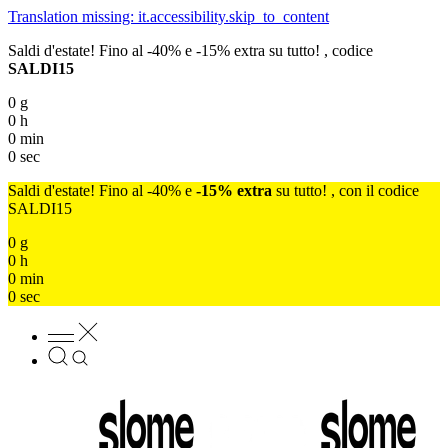
Translation missing: it.accessibility.skip_to_content
Saldi d'estate! Fino al -40% e -15% extra su tutto! , codice
SALDI15
0
g
0
h
0
min
0
sec
Saldi d'estate! Fino al -40% e
-15% extra
su tutto! , con il codice
SALDI15
0
g
0
h
0
min
0
sec