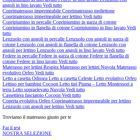
angoli in lino lavato
Vedi tutto
Coprimaterasso impermeabile
Coprimaterasso mollettone
Coprimaterasso impermeabile per lettino
Vedi tutto
Copripiumino in percalle
Copripiumino in garza di cotone
Copripiumino in flanella di cotone
Copripiumino in lino lavato
Vedi
tutto
Lenzuolo con angoli in percalle
Lenzuolo con angoli in garza di
cotone
Lenzuolo con angoli in flanella di cotone
Lenzuolo con
angoli per lettino
Lenzuolo con angoli in lino lavato
Vedi tutto
Federe in percalle
Federe in garza di cotone
Federe in flanella di
cotone
Federe in lino lavato
Vedi tutto
Materasso per lettini Respira
Materasso per lettini Nuvola
Materasso
evolutivo Orfeo
Vedi tutto
Letto a casetta Odissea
Letto a casetta Celeste
Letto evolutivo Orfeo
Lettino per bambini Cocoon
Letto tipì Piuma – Letto Montessori a
terra
Letto sopraelevato Nuvola
Vedi tutto
Cassettiera fasciatoio Cocoon
Vedi tutto
Coperta evolutiva Orfeo
Coprimaterasso impermeabile per lettino
Lenzuolo con angoli per lettino
Vedi tutto
Troviamo il materasso giusto per te
Fai il test
NOSTRA SELEZIONE