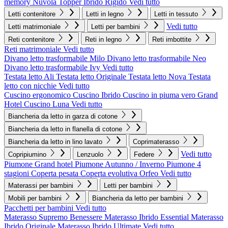
memory Nuvola
Topper Ibrido Rigido
Vedi tutto
Letti contenitore
Letti in legno
Letti in tessuto
Vedi tutto
Letti matrimoniale
Letti per bambini
Reti contenitore
Reti in legno
Reti imbottite
Reti matrimoniale
Vedi tutto
Divano letto trasformabile Milo
Divano letto trasformabile Neo
Divano letto trasformabile Ivy
Vedi tutto
Testata letto Ali
Testata letto Originale
Testata letto Nova
Testata
letto con nicchie
Vedi tutto
Cuscino ergonomico
Cuscino Ibrido
Cuscino in piuma vero Grand
Hotel
Cuscino Luna
Vedi tutto
Biancheria da letto in garza di cotone
Biancheria da letto in flanella di cotone
Biancheria da letto in lino lavato
Coprimaterasso
Vedi tutto
Copripiumino
Lenzuolo
Federe
Piumone Grand hotel
Piumone Autunno / Inverno
Piumone 4
stagioni
Coperta pesata
Coperta evolutiva Orfeo
Vedi tutto
Materassi per bambini
Letti per bambini
Mobili per bambini
Biancheria da letto per bambini
Pacchetti per bambini
Vedi tutto
Materasso Supremo Benessere
Materasso Ibrido Essential
Materasso
Ibrido Originale
Materasso Ibrido Ultimate
Vedi tutto