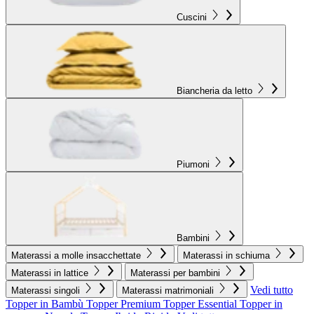
Cuscini
Biancheria da letto
Piumoni
Bambini
Materassi a molle insacchettate
Materassi in schiuma
Materassi in lattice
Materassi per bambini
Vedi tutto
Materassi singoli
Materassi matrimoniali
Topper in Bambù
Topper Premium
Topper Essential
Topper in