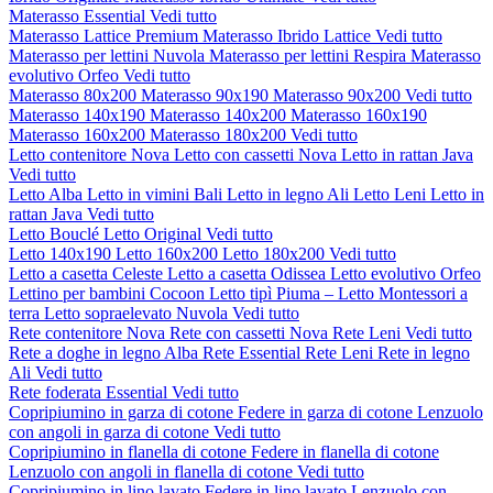
Materasso Essential
Vedi tutto
Materasso Lattice Premium
Materasso Ibrido Lattice
Vedi tutto
Materasso per lettini Nuvola
Materasso per lettini Respira
Materasso
evolutivo Orfeo
Vedi tutto
Materasso 80x200
Materasso 90x190
Materasso 90x200
Vedi tutto
Materasso 140x190
Materasso 140x200
Materasso 160x190
Materasso 160x200
Materasso 180x200
Vedi tutto
Letto contenitore Nova
Letto con cassetti Nova
Letto in rattan Java
Vedi tutto
Letto Alba
Letto in vimini Bali
Letto in legno Ali
Letto Leni
Letto in
rattan Java
Vedi tutto
Letto Bouclé
Letto Original
Vedi tutto
Letto 140x190
Letto 160x200
Letto 180x200
Vedi tutto
Letto a casetta Celeste
Letto a casetta Odissea
Letto evolutivo Orfeo
Lettino per bambini Cocoon
Letto tipì Piuma – Letto Montessori a
terra
Letto sopraelevato Nuvola
Vedi tutto
Rete contenitore Nova
Rete con cassetti Nova
Rete Leni
Vedi tutto
Rete a doghe in legno Alba
Rete Essential
Rete Leni
Rete in legno
Ali
Vedi tutto
Rete foderata Essential
Vedi tutto
Copripiumino in garza di cotone
Federe in garza di cotone
Lenzuolo
con angoli in garza di cotone
Vedi tutto
Copripiumino in flanella di cotone
Federe in flanella di cotone
Lenzuolo con angoli in flanella di cotone
Vedi tutto
Copripiumino in lino lavato
Federe in lino lavato
Lenzuolo con