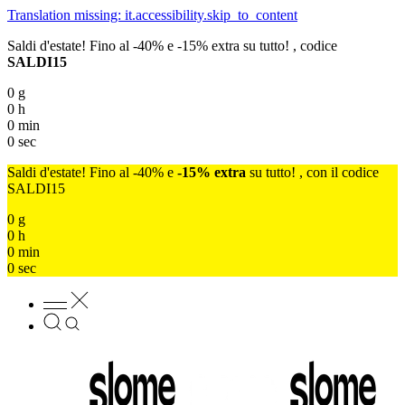
Translation missing: it.accessibility.skip_to_content
Saldi d'estate! Fino al -40% e -15% extra su tutto! , codice
SALDI15
0
g
0
h
0
min
0
sec
Saldi d'estate! Fino al -40% e
-15% extra
su tutto! , con il codice
SALDI15
0
g
0
h
0
min
0
sec