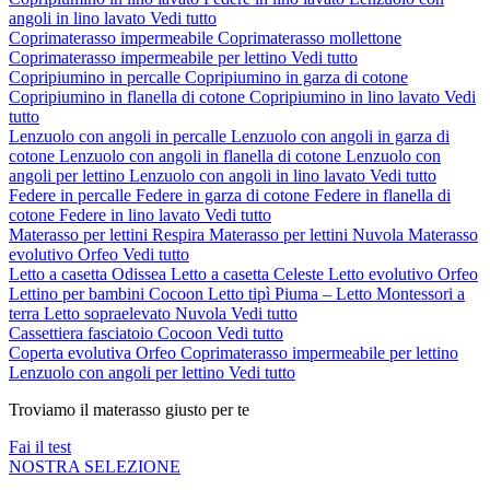
angoli in lino lavato
Vedi tutto
Coprimaterasso impermeabile
Coprimaterasso mollettone
Coprimaterasso impermeabile per lettino
Vedi tutto
Copripiumino in percalle
Copripiumino in garza di cotone
Copripiumino in flanella di cotone
Copripiumino in lino lavato
Vedi
tutto
Lenzuolo con angoli in percalle
Lenzuolo con angoli in garza di
cotone
Lenzuolo con angoli in flanella di cotone
Lenzuolo con
angoli per lettino
Lenzuolo con angoli in lino lavato
Vedi tutto
Federe in percalle
Federe in garza di cotone
Federe in flanella di
cotone
Federe in lino lavato
Vedi tutto
Materasso per lettini Respira
Materasso per lettini Nuvola
Materasso
evolutivo Orfeo
Vedi tutto
Letto a casetta Odissea
Letto a casetta Celeste
Letto evolutivo Orfeo
Lettino per bambini Cocoon
Letto tipì Piuma – Letto Montessori a
terra
Letto sopraelevato Nuvola
Vedi tutto
Cassettiera fasciatoio Cocoon
Vedi tutto
Coperta evolutiva Orfeo
Coprimaterasso impermeabile per lettino
Lenzuolo con angoli per lettino
Vedi tutto
Troviamo il materasso giusto per te
Fai il test
NOSTRA SELEZIONE