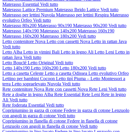
Materasso Essential
Vedi tutto
Materasso Lattice Premium
Materasso Ibrido Lattice
Vedi tutto
Materasso per lettini Nuvola
Materasso per lettini Respira
Materasso
evolutivo Orfeo
Vedi tutto
Materasso 80x200
Materasso 90x190
Materasso 90x200
Vedi tutto
Materasso 140x190
Materasso 140x200
Materasso 160x190
Materasso 160x200
Materasso 180x200
Vedi tutto
Letto contenitore Nova
Letto con cassetti Nova
Letto in rattan Java
Vedi tutto
Letto Alba
Letto in vimini Bali
Letto in legno Ali
Letto Leni
Letto in
rattan Java
Vedi tutto
Letto Bouclé
Letto Original
Vedi tutto
Letto 140x190
Letto 160x200
Letto 180x200
Vedi tutto
Letto a casetta Celeste
Letto a casetta Odissea
Letto evolutivo Orfeo
Lettino per bambini Cocoon
Letto tipì Piuma – Letto Montessori a
terra
Letto sopraelevato Nuvola
Vedi tutto
Rete contenitore Nova
Rete con cassetti Nova
Rete Leni
Vedi tutto
Rete a doghe in legno Alba
Rete Essential
Rete Leni
Rete in legno
Ali
Vedi tutto
Rete foderata Essential
Vedi tutto
Copripiumino in garza di cotone
Federe in garza di cotone
Lenzuolo
con angoli in garza di cotone
Vedi tutto
Copripiumino in flanella di cotone
Federe in flanella di cotone
Lenzuolo con angoli in flanella di cotone
Vedi tutto
Copripiumino in lino lavato
Federe in lino lavato
Lenzuolo con