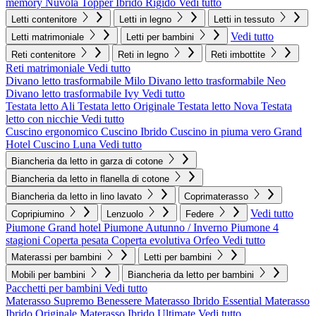
memory Nuvola
Topper Ibrido Rigido
Vedi tutto
Letti contenitore
Letti in legno
Letti in tessuto
Vedi tutto
Letti matrimoniale
Letti per bambini
Reti contenitore
Reti in legno
Reti imbottite
Reti matrimoniale
Vedi tutto
Divano letto trasformabile Milo
Divano letto trasformabile Neo
Divano letto trasformabile Ivy
Vedi tutto
Testata letto Ali
Testata letto Originale
Testata letto Nova
Testata
letto con nicchie
Vedi tutto
Cuscino ergonomico
Cuscino Ibrido
Cuscino in piuma vero Grand
Hotel
Cuscino Luna
Vedi tutto
Biancheria da letto in garza di cotone
Biancheria da letto in flanella di cotone
Biancheria da letto in lino lavato
Coprimaterasso
Vedi tutto
Copripiumino
Lenzuolo
Federe
Piumone Grand hotel
Piumone Autunno / Inverno
Piumone 4
stagioni
Coperta pesata
Coperta evolutiva Orfeo
Vedi tutto
Materassi per bambini
Letti per bambini
Mobili per bambini
Biancheria da letto per bambini
Pacchetti per bambini
Vedi tutto
Materasso Supremo Benessere
Materasso Ibrido Essential
Materasso
Ibrido Originale
Materasso Ibrido Ultimate
Vedi tutto