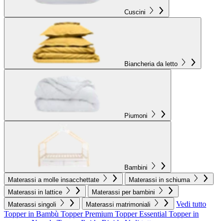
Cuscini
Biancheria da letto
Piumoni
Bambini
Materassi a molle insacchettate
Materassi in schiuma
Materassi in lattice
Materassi per bambini
Vedi tutto
Materassi singoli
Materassi matrimoniali
Topper in Bambù
Topper Premium
Topper Essential
Topper in