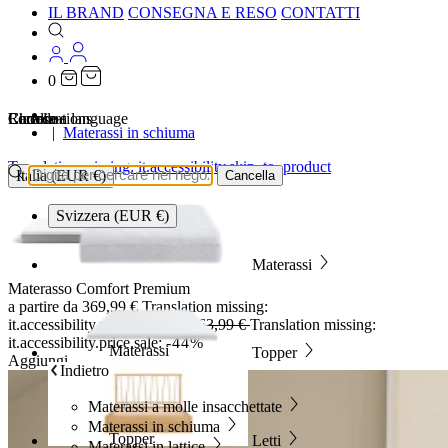
IL BRAND
CONSEGNA E RESO
CONTATTI
0
…
Localizations
Choose a language
Ricerca
Carrello
Materassi in schiuma
Translation missing: it.accessibility.skip_to_product
Italia (EUR €)
Cancella
Svizzera (EUR €)
Materassi
Materasso Comfort Premium
a partire da
369,99 €
Translation missing:
it.accessibility.price.original:
663,99 €
Translation missing:
it.accessibility.price.sale:
-44%
Materassi
Topper
Aggiungi
Indietro
Materassi a molle insacchettate
Materassi in schiuma
Topper
Letti
Materassi in lattice