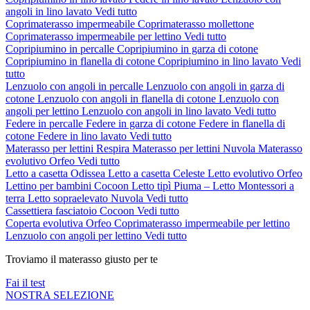
angoli in lino lavato
Vedi tutto
Coprimaterasso impermeabile
Coprimaterasso mollettone
Coprimaterasso impermeabile per lettino
Vedi tutto
Copripiumino in percalle
Copripiumino in garza di cotone
Copripiumino in flanella di cotone
Copripiumino in lino lavato
Vedi
tutto
Lenzuolo con angoli in percalle
Lenzuolo con angoli in garza di
cotone
Lenzuolo con angoli in flanella di cotone
Lenzuolo con
angoli per lettino
Lenzuolo con angoli in lino lavato
Vedi tutto
Federe in percalle
Federe in garza di cotone
Federe in flanella di
cotone
Federe in lino lavato
Vedi tutto
Materasso per lettini Respira
Materasso per lettini Nuvola
Materasso
evolutivo Orfeo
Vedi tutto
Letto a casetta Odissea
Letto a casetta Celeste
Letto evolutivo Orfeo
Lettino per bambini Cocoon
Letto tipì Piuma – Letto Montessori a
terra
Letto sopraelevato Nuvola
Vedi tutto
Cassettiera fasciatoio Cocoon
Vedi tutto
Coperta evolutiva Orfeo
Coprimaterasso impermeabile per lettino
Lenzuolo con angoli per lettino
Vedi tutto
Troviamo il materasso giusto per te
Fai il test
NOSTRA SELEZIONE