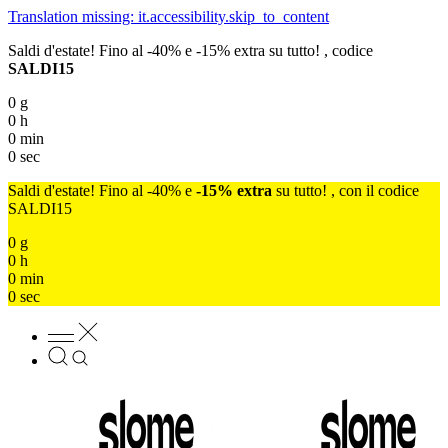
Translation missing: it.accessibility.skip_to_content
Saldi d'estate! Fino al -40% e -15% extra su tutto! , codice
SALDI15
0
g
0
h
0
min
0
sec
Saldi d'estate! Fino al -40% e
-15% extra
su tutto! , con il codice
SALDI15
0
g
0
h
0
min
0
sec