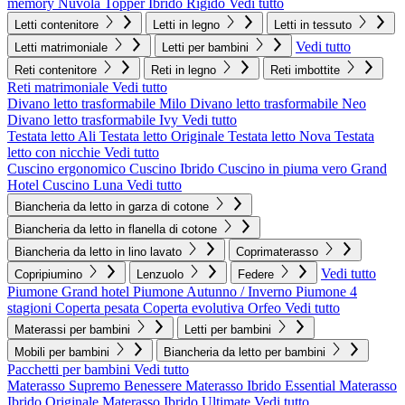
memory Nuvola
Topper Ibrido Rigido
Vedi tutto
Letti contenitore
Letti in legno
Letti in tessuto
Vedi tutto
Letti matrimoniale
Letti per bambini
Reti contenitore
Reti in legno
Reti imbottite
Reti matrimoniale
Vedi tutto
Divano letto trasformabile Milo
Divano letto trasformabile Neo
Divano letto trasformabile Ivy
Vedi tutto
Testata letto Ali
Testata letto Originale
Testata letto Nova
Testata
letto con nicchie
Vedi tutto
Cuscino ergonomico
Cuscino Ibrido
Cuscino in piuma vero Grand
Hotel
Cuscino Luna
Vedi tutto
Biancheria da letto in garza di cotone
Biancheria da letto in flanella di cotone
Biancheria da letto in lino lavato
Coprimaterasso
Vedi tutto
Copripiumino
Lenzuolo
Federe
Piumone Grand hotel
Piumone Autunno / Inverno
Piumone 4
stagioni
Coperta pesata
Coperta evolutiva Orfeo
Vedi tutto
Materassi per bambini
Letti per bambini
Mobili per bambini
Biancheria da letto per bambini
Pacchetti per bambini
Vedi tutto
Materasso Supremo Benessere
Materasso Ibrido Essential
Materasso
Ibrido Originale
Materasso Ibrido Ultimate
Vedi tutto