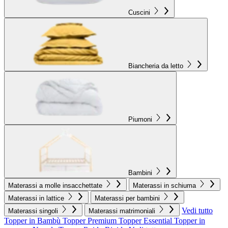
Cuscini
Biancheria da letto
Piumoni
Bambini
Materassi a molle insacchettate
Materassi in schiuma
Materassi in lattice
Materassi per bambini
Vedi tutto
Materassi singoli
Materassi matrimoniali
Topper in Bambù
Topper Premium
Topper Essential
Topper in