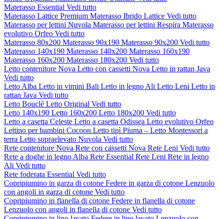
Materasso Essential
Vedi tutto
Materasso Lattice Premium
Materasso Ibrido Lattice
Vedi tutto
Materasso per lettini Nuvola
Materasso per lettini Respira
Materasso
evolutivo Orfeo
Vedi tutto
Materasso 80x200
Materasso 90x190
Materasso 90x200
Vedi tutto
Materasso 140x190
Materasso 140x200
Materasso 160x190
Materasso 160x200
Materasso 180x200
Vedi tutto
Letto contenitore Nova
Letto con cassetti Nova
Letto in rattan Java
Vedi tutto
Letto Alba
Letto in vimini Bali
Letto in legno Ali
Letto Leni
Letto in
rattan Java
Vedi tutto
Letto Bouclé
Letto Original
Vedi tutto
Letto 140x190
Letto 160x200
Letto 180x200
Vedi tutto
Letto a casetta Celeste
Letto a casetta Odissea
Letto evolutivo Orfeo
Lettino per bambini Cocoon
Letto tipì Piuma – Letto Montessori a
terra
Letto sopraelevato Nuvola
Vedi tutto
Rete contenitore Nova
Rete con cassetti Nova
Rete Leni
Vedi tutto
Rete a doghe in legno Alba
Rete Essential
Rete Leni
Rete in legno
Ali
Vedi tutto
Rete foderata Essential
Vedi tutto
Copripiumino in garza di cotone
Federe in garza di cotone
Lenzuolo
con angoli in garza di cotone
Vedi tutto
Copripiumino in flanella di cotone
Federe in flanella di cotone
Lenzuolo con angoli in flanella di cotone
Vedi tutto
Copripiumino in lino lavato
Federe in lino lavato
Lenzuolo con